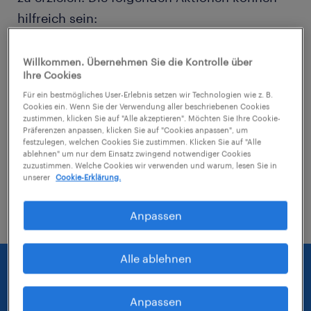
hilfreich sein:
Entferne einige der angewendeten Filter.
Willkommen. Übernehmen Sie die Kontrolle über
Ihre Cookies
Hast du an einem bestimmten Ort nach
Für ein bestmögliches User-Erlebnis setzen wir Technologien wie z. B.
Jobs gesucht? Erwäge, den Bereich um
Cookies ein. Wenn Sie der Verwendung aller beschriebenen Cookies
zustimmen, klicken Sie auf "Alle akzeptieren". Möchten Sie Ihre Cookie-
den Standort herum zu erweitern.
Präferenzen anpassen, klicken Sie auf "Cookies anpassen", um
festzulegen, welchen Cookies Sie zustimmen. Klicken Sie auf "Alle
ablehnen" um nur dem Einsatz zwingend notwendiger Cookies
Ändere die Berufsbezeichnung oder das
zuzustimmen. Welche Cookies wir verwenden und warum, lesen Sie in
Stichwort und prüfe, ob diese richtig
unserer
Cookie-Erklärung.
geschrieben wurden.
Anpassen
Alle ablehnen
Anpassen