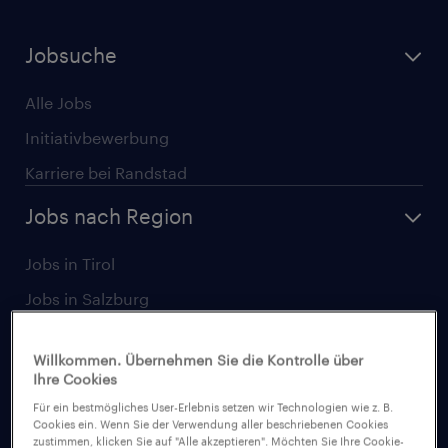
Jobsuche
Alle Jobs
Initiativbewerbung
Karriere bei Randstad
Jobs nach Region
Jobs in Tirol
Jobs in Salzburg
Jobs in Wien
Willkommen. Übernehmen Sie die Kontrolle über
Jobs in Linz
Ihre Cookies
Jobs in Graz
Für ein bestmögliches User-Erlebnis setzen wir Technologien wie z. B.
Cookies ein. Wenn Sie der Verwendung aller beschriebenen Cookies
Jobs in Niederösterreich
zustimmen, klicken Sie auf "Alle akzeptieren". Möchten Sie Ihre Cookie-