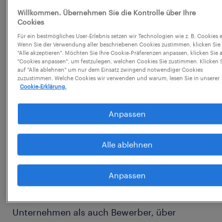
Willkommen. Übernehmen Sie die Kontrolle über Ihre
Mitgliedschaften
Cookies
Für ein bestmögliches User-Erlebnis setzen wir Technologien wie z. B. Cookies e
ÖSTERREICHS
Wenn Sie der Verwendung aller beschriebenen Cookies zustimmen, klicken Sie
PERSONALDIENSTLEISTER:
www.personaldienstle
"Alle akzeptieren". Möchten Sie Ihre Cookie-Präferenzen anpassen, klicken Sie 
"Cookies anpassen", um festzulegen, welchen Cookies Sie zustimmen. Klicken 
Mitglied der Wirtschaftskammer Österreich:
auf "Alle ablehnen" um nur dem Einsatz zwingend notwendiger Cookies
zuzustimmen. Welche Cookies wir verwenden und warum, lesen Sie in unserer
www.wko.at
Cookie-Erklärung.
Unternehmensgegenstand
Anpassen
Fachgruppe: Allgemeines Gewerbe
Alle ablehnen
Berufsgruppen: Arbeitskräfteüberlasser
Anpassen
Grundlegende Richtung der Website
Wir informieren Interessenten, also sowohl
Unternehmen als auch Bewerber, über