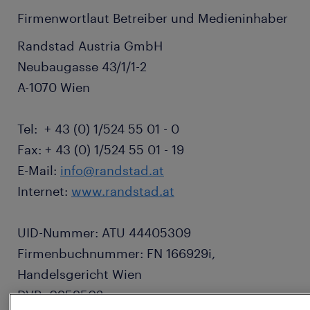
Firmenwortlaut Betreiber und Medieninhaber
Randstad Austria GmbH
Neubaugasse 43/1/1-2
A-1070 Wien
Tel: + 43 (0) 1/524 55 01 - 0
Fax: + 43 (0) 1/524 55 01 - 19
E-Mail:
info@randstad.at
Internet:
www.randstad.at
UID-Nummer: ATU 44405309
Firmenbuchnummer: FN 166929i,
Handelsgericht Wien
DVR: 0959502