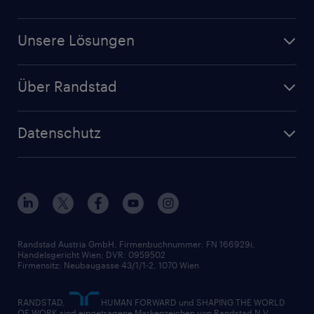
Unsere Lösungen
Über Randstad
Datenschutz
Randstad Austria GmbH, Firmenbuchnummer: FN 166929i,
Handelsgericht Wien; DVR: 0959502
Firmensitz: Neubaugasse 43/1/1-2, 1070 Wien
RANDSTAD,
HUMAN FORWARD und SHAPING THE WORLD
OF WORK sind eingetragene Markenzeichen von Randstad N.V.