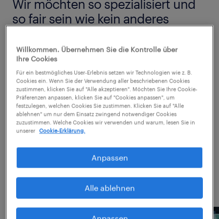
Wir möchten so spezialisiert und
so fair sein wie kein anderes
Unternehmen in der Welt der
Arbeit.
Willkommen. Übernehmen Sie die Kontrolle über
Ihre Cookies
Die Welt verändert sich rasend schnell.
Für ein bestmögliches User-Erlebnis setzen wir Technologien wie z. B.
Cookies ein. Wenn Sie der Verwendung aller beschriebenen Cookies
Talente wollen lernen und sich
zustimmen, klicken Sie auf "Alle akzeptieren". Möchten Sie Ihre Cookie-
Präferenzen anpassen, klicken Sie auf "Cookies anpassen", um
weiterentwickeln, aber Work-Life-Balance,
festzulegen, welchen Cookies Sie zustimmen. Klicken Sie auf "Alle
ablehnen" um nur dem Einsatz zwingend notwendiger Cookies
Gerechtigkeit und Flexibilität bleiben ebenso
zuzustimmen. Welche Cookies wir verwenden und warum, lesen Sie in
wichtig. Unternehmen in allen Bereichen
unserer
Cookie-Erklärung.
suchen nach spezialisierten Fachkräften.
Anpassen
Unser Ziel ist es, der wertvollste Partner für
Talente zu sein.
Alle ablehnen
Anpassen