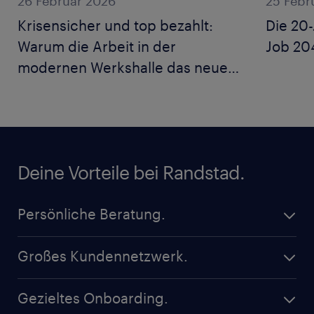
26 Februar 2026
25 Febr
Krisensicher und top bezahlt:
Die 20
Warum die Arbeit in der
Job 204
modernen Werkshalle das neue
Büro ist
Deine Vorteile bei Randstad.
Persönliche Beratung.
Unsere Consultants sind mit ihrem Know-How für
Großes Kundennetzwerk.
dich da und beraten dich zu deinen persönlichen
Karrieremöglichkeiten.
Mit Randstad hast du den Eintritt in unser Netzwerk
Gezieltes Onboarding.
an renommierten Kunden in ganz Österreich