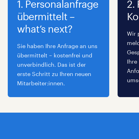
1. Personalanfrage
2.
übermittelt –
Ko
what’s next?
Wir 
meld
Sie haben Ihre Anfrage an uns
Gesp
übermittelt – kostenfrei und
Ihre
unverbindlich. Das ist der
Anf
erste Schritt zu Ihren neuen
ums
Mitarbeiter:innen.