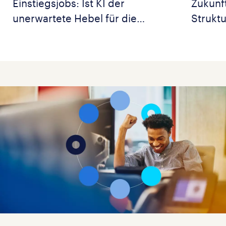
Einstiegsjobs: Ist KI der
Zukunf
unerwartete Hebel für die
Strukt
Logistik?
Person