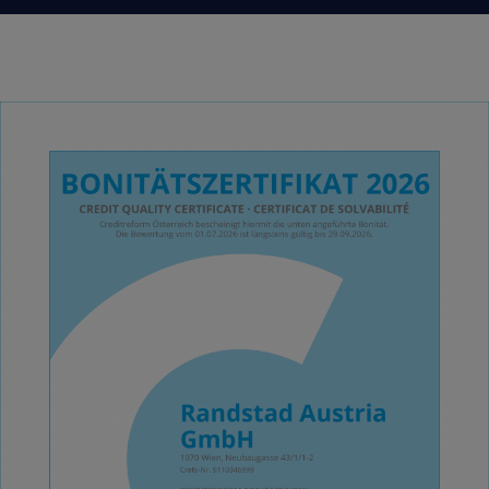
transparentes Angebot – ganz ohne versteckte
Erfahrung, modernen Technologien und einem
Kosten.
starken Netzwerk bringen wir Menschen und
Unternehmen erfolgreich zusammen –
professionell, zuverlässig und menschlich.