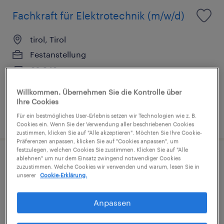
Fachkraft für Elektrotechnik (m/w/d)
tirol, Tirol
Festanstellung
€2,948 pro monat
Willkommen. Übernehmen Sie die Kontrolle über
Ihre Cookies
veröffentlicht am 25. Juni 2026
Für ein bestmögliches User-Erlebnis setzen wir Technologien wie z. B.
Cookies ein. Wenn Sie der Verwendung aller beschriebenen Cookies
zustimmen, klicken Sie auf "Alle akzeptieren". Möchten Sie Ihre Cookie-
Präferenzen anpassen, klicken Sie auf "Cookies anpassen", um
festzulegen, welchen Cookies Sie zustimmen. Klicken Sie auf "Alle
ablehnen" um nur dem Einsatz zwingend notwendiger Cookies
Kfz-Technik-Spezialist (m/w/d) für
zuzustimmen. Welche Cookies wir verwenden und warum, lesen Sie in
unserer
Cookie-Erklärung.
markenübergreifende Reparaturen
Innsbruck, Tirol
Anpassen
Festanstellung