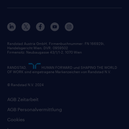
Unsere Werte
HR-Lösungen
Unsere Fachbereiche
Datenschutz erklärt
Unser Management
Unsere Standorte
Nutzungsbestimmungen
Unsere Historie
Widerrufsformular
Randstad Austria GmbH, Firmenbuchnummer: FN 166929i,
Handelsgericht Wien; DVR: 0959502
Firmensitz: Neubaugasse 43/1/1-2, 1070 Wien
RANDSTAD,
HUMAN FORWARD und SHAPING THE WORLD
OF WORK sind eingetragene Markenzeichen von Randstad N.V.
© Randstad N.V. 2024
AGB Zeitarbeit
AGB Personalvermittlung
Cookies