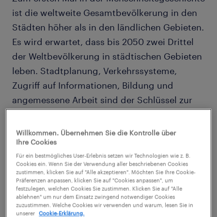
ist die weltweite Gesamtbevölkerung in den
Städten höher als in den ländlichen Gebieten.
Es wird erwartet, dass bis 2050 zwei Drittel
der Weltbevölkerung in städtischen Gebieten
leben. Stadtplanung, Verkehrssysteme,
Zugriff auf Informationen, Bildung und
angemessene Arbeit sind der Schlüssel zur
nachhaltigen Entwicklung urbaner Gebiete.
Zu diesem Schluss kommt Randstads
Willkommen. Übernehmen Sie die Kontrolle über
Ihre Cookies
aktuelle Auflage der jährlichen
Für ein bestmögliches User-Erlebnis setzen wir Technologien wie z. B.
“flexibility@work”-Studie, welche am 29. Mai
Cookies ein. Wenn Sie der Verwendung aller beschriebenen Cookies
2018 beim OECD Forum in Paris vorgestellt
zustimmen, klicken Sie auf "Alle akzeptieren". Möchten Sie Ihre Cookie-
Präferenzen anpassen, klicken Sie auf "Cookies anpassen", um
wurde.
festzulegen, welchen Cookies Sie zustimmen. Klicken Sie auf "Alle
ablehnen" um nur dem Einsatz zwingend notwendiger Cookies
zuzustimmen. Welche Cookies wir verwenden und warum, lesen Sie in
unserer
Cookie-Erklärung.