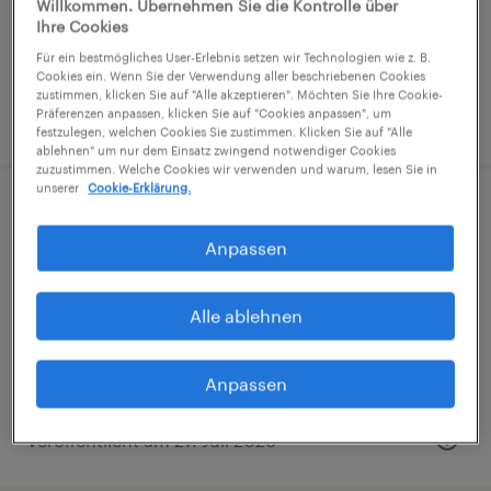
Willkommen. Übernehmen Sie die Kontrolle über
Ihre Cookies
Festanstellung
Für ein bestmögliches User-Erlebnis setzen wir Technologien wie z. B.
€1,702 - €1,959 pro monat
Cookies ein. Wenn Sie der Verwendung aller beschriebenen Cookies
zustimmen, klicken Sie auf "Alle akzeptieren". Möchten Sie Ihre Cookie-
Präferenzen anpassen, klicken Sie auf "Cookies anpassen", um
veröffentlicht am 30. Juli 2026
festzulegen, welchen Cookies Sie zustimmen. Klicken Sie auf "Alle
ablehnen" um nur dem Einsatz zwingend notwendiger Cookies
zuzustimmen. Welche Cookies wir verwenden und warum, lesen Sie in
unserer
Cookie-Erklärung.
Junior Quality Control Specialist
Anpassen
(m/f/d)
Villach, Karnten
Alle ablehnen
Festanstellung
€35,000 pro jahr
Anpassen
veröffentlicht am 27. Juli 2026