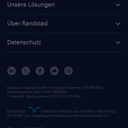
Finanz- & Rechnungswesen
Jobs in Oberösterreich
Unsere Lösungen
Jetzt Personal anfragen
Handel
Zeitarbeit
Randstad Operational
Lager & Logistik
Über Randstad
Personalvermittlung
Randstad Professional
Produktion
Wer wir sind
Inhouse Services
HR-Portal
Datenschutz
Unsere Werte
HR-Lösungen
Unsere Fachbereiche
Datenschutz erklärt
Unser Management
Unsere Standorte
Nutzungsbestimmungen
Unsere Historie
Widerrufsformular
Randstad Austria GmbH, Firmenbuchnummer: FN 166929i,
Handelsgericht Wien; DVR: 0959502
Firmensitz: Neubaugasse 43/1/1-2, 1070 Wien
RANDSTAD,
HUMAN FORWARD und SHAPING THE WORLD
OF WORK sind eingetragene Markenzeichen von Randstad N.V.