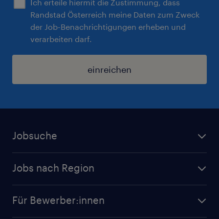
Ich erteile hiermit die Zustimmung, dass
Randstad Österreich meine Daten zum Zweck
der Job-Benachrichtigungen erheben und
verarbeiten darf.
einreichen
Jobsuche
Alle Jobs
Jobs nach Region
Initiativbewerbung
Jobs in Tirol
Karriere bei Randstad
Für Bewerber:innen
Jobs in Salzburg