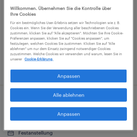
Willkommen. Übernehmen Sie die Kontrolle über
Allrounder im Marketing & Team-
Ihre Cookies
Assistenz (m/w/d) (Teilzeit)
Für ein bestmögliches User-Erlebnis setzen wir Technologien wie z. B.
Cookies ein. Wenn Sie der Verwendung aller beschriebenen Cookies
Wien, Wien
zustimmen, klicken Sie auf "Alle akzeptieren". Möchten Sie Ihre Cookie-
Präferenzen anpassen, klicken Sie auf "Cookies anpassen", um
Festanstellung
festzulegen, welchen Cookies Sie zustimmen. Klicken Sie auf "Alle
ablehnen" um nur dem Einsatz zwingend notwendiger Cookies
€1,500 - €2,200 pro monat
zuzustimmen. Welche Cookies wir verwenden und warum, lesen Sie in
unserer
Cookie-Erklärung.
veröffentlicht am 17. Juni 2026
Anpassen
Alle ablehnen
Studentische Unterstützung / Support
Marketing & Sales (m/w/d)
Anpassen
Wien, Wien
Festanstellung