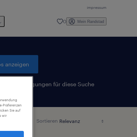
impressum
0
Mein Randstad
bs anzeigen
Benachrichtigungen für diese Suche
n
 Verwendung
ie-Präferenzen
icken Sie auf
 wir
Sortieren