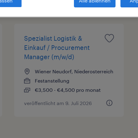
assen
Alle ablehnen
An
en
Gehalt
Spezialist Logistik &
Einkauf / Procurement
Manager (m/w/d)
Wiener Neudorf, Niederosterreich
Festanstellung
€3,500 - €4,500 pro monat
veröffentlicht am 9. Juli 2026