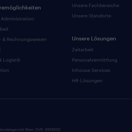
Unsere Fachbereiche
eremöglichkeiten
Unsere Standorte
 Administration
beit
Unsere Lösungen
z- & Rechnungswesen
l
Zeitarbeit
& Logistik
Personalvermittlung
tion
Inhouse Services
HR-Lösungen
andelsgericht Wien; DVR: 0959502