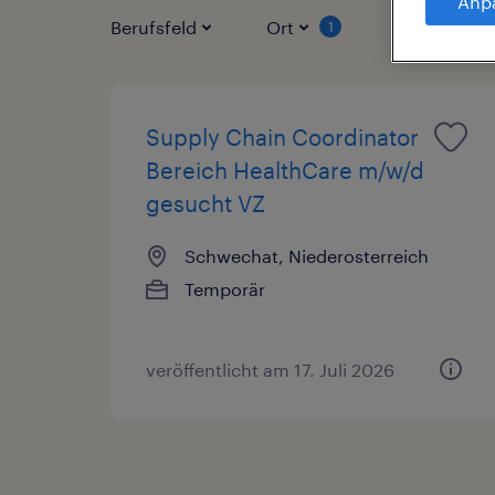
Anp
Berufsfeld
Ort
Vertragsart
1
Supply Chain Coordinator
Bereich HealthCare m/w/d
gesucht VZ
Schwechat, Niederosterreich
Temporär
veröffentlicht am 17. Juli 2026