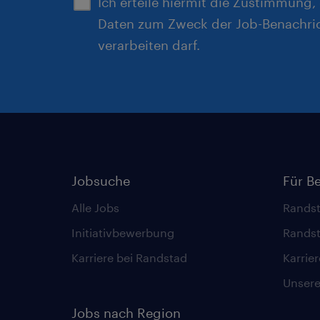
Ich erteile hiermit die Zustimmung
Daten zum Zweck der Job-Benachri
verarbeiten darf.
Jobsuche
Für B
Alle Jobs
Randst
Initiativbewerbung
Randst
Karriere bei Randstad
Karrie
Unsere 
Jobs nach Region