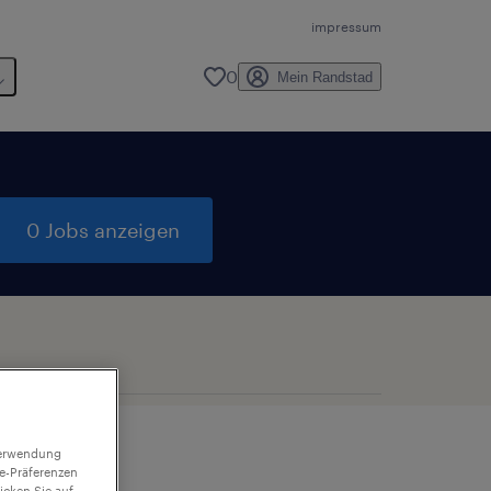
impressum
0
Mein Randstad
0 Jobs anzeigen
 Verwendung
ie-Präferenzen
icken Sie auf