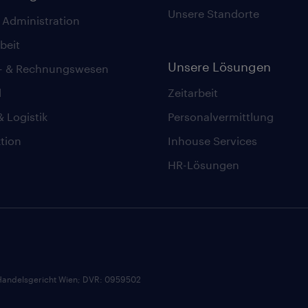
Unsere Standorte
 Administration
beit
Unsere Lösungen
z- & Rechnungswesen
l
Zeitarbeit
& Logistik
Personalvermittlung
tion
Inhouse Services
HR-Lösungen
andelsgericht Wien; DVR: 0959502