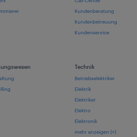
erk
Call Center
ammierer
Kundenberatung
Kundenbetreuung
Kundenservice
nungswesen
Technik
altung
Betriebselektriker
lling
Elektrik
Elektriker
Elektro
Elektronik
mehr anzeigen
(+)