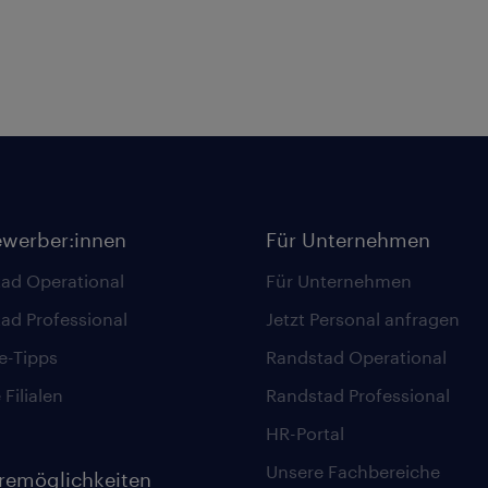
ewerber:innen
Für Unternehmen
ad Operational
Für Unternehmen
ad Professional
Jetzt Personal anfragen
re-Tipps
Randstad Operational
Filialen
Randstad Professional
HR-Portal
Unsere Fachbereiche
eremöglichkeiten