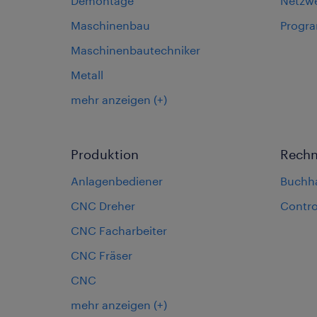
Demontage
Netzw
Maschinenbau
Progr
Maschinenbautechniker
Metall
mehr anzeigen
(+)
Produktion
Rech
Anlagenbediener
Buchh
CNC Dreher
Contro
CNC Facharbeiter
CNC Fräser
CNC
mehr anzeigen
(+)