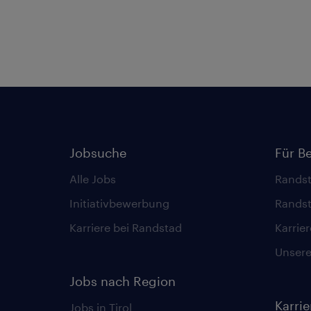
Jobsuche
Für B
Alle Jobs
Randst
Initiativbewerbung
Randst
Karriere bei Randstad
Karrie
Unsere 
Jobs nach Region
Karri
Jobs in Tirol