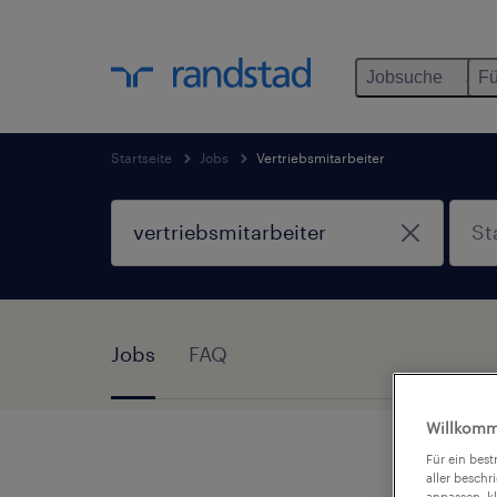
Jobsuche
Fü
Startseite
Jobs
Vertriebsmitarbeiter
Jobs
FAQ
Willkomm
Für ein bes
aller beschr
anpassen, k