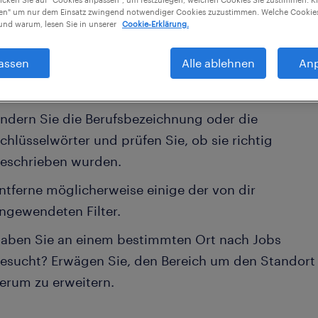
aben keine für
vertriebsmitarbeiter
Jobs gefunden.
nen" um nur dem Einsatz zwingend notwendiger Cookies zuzustimmen. Welche Cookies
nd warum, lesen Sie in unserer
Cookie-Erklärung.
cherweise möchtest du deine Filterkriterien ändern
re Ergebnisse zu erzielen. Die folgenden Aktionen
assen
Alle ablehnen
An
 hilfreich sein:
ndern Sie die Berufsbezeichnung oder die
chlüsselwörter und prüfen Sie, ob sie richtig
eschrieben wurden.
ntferne möglicherweise einige der von dir
ngewendeten Filter.
aben Sie an einem bestimmten Ort nach Jobs
esucht? Erwägen Sie, den Bereich um den Standort
erum zu erweitern.