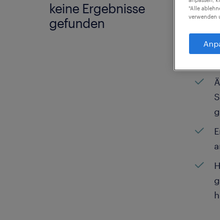
keine Ergebnisse
Wir h
"Alle ableh
verwenden u
gefunden
Mögli
weite
Anp
können
Ä
S
g
E
a
H
g
h