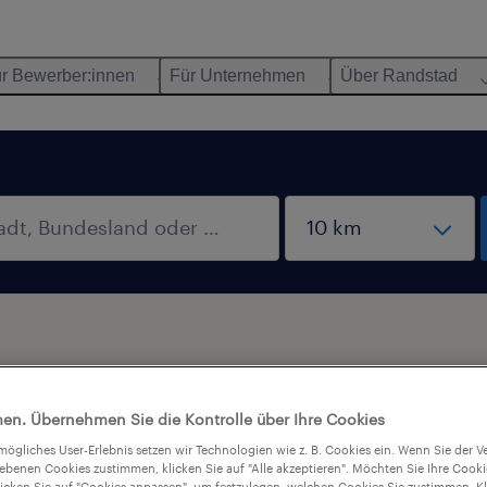
r Bewerber:innen
Für Unternehmen
Über Randstad
en. Übernehmen Sie die Kontrolle über Ihre Cookies
tmögliches User-Erlebnis setzen wir Technologien wie z. B. Cookies ein. Wenn Sie der
iebenen Cookies zustimmen, klicken Sie auf "Alle akzeptieren". Möchten Sie Ihre Cook
licken Sie auf "Cookies anpassen", um festzulegen, welchen Cookies Sie zustimmen. Kl