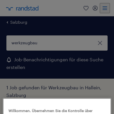
0
Mein Rand
Salzburg
Job-Benachrichtigungen für diese Suche
erstellen
1 Job gefunden für Werkzeugbau in Hallein,
Salzburg
Filter
1
Willkommen. Übernehmen Sie die Kontrolle über