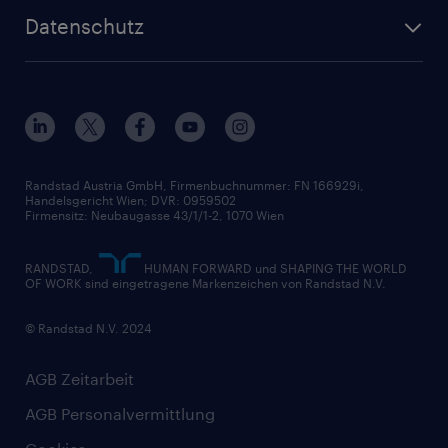
Wer wir sind
Inhouse Services
HR-Portal
Datenschutz
Unsere Werte
HR-Lösungen
Unsere Fachbereiche
Datenschutz erklärt
Unser Management
Unsere Standorte
Nutzungsbestimmungen
Unsere Historie
Widerrufsformular
Randstad Austria GmbH, Firmenbuchnummer: FN 166929i,
Handelsgericht Wien; DVR: 0959502
Firmensitz: Neubaugasse 43/1/1-2, 1070 Wien
RANDSTAD,
HUMAN FORWARD und SHAPING THE WORLD
OF WORK sind eingetragene Markenzeichen von Randstad N.V.
© Randstad N.V. 2024
AGB Zeitarbeit
AGB Personalvermittlung