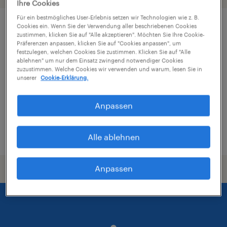
Ihre Cookies
Für ein bestmögliches User-Erlebnis setzen wir Technologien wie z. B.
Cookies ein. Wenn Sie der Verwendung aller beschriebenen Cookies
CNC Dreher (m/w/d)
zustimmen, klicken Sie auf "Alle akzeptieren". Möchten Sie Ihre Cookie-
Präferenzen anpassen, klicken Sie auf "Cookies anpassen", um
festzulegen, welchen Cookies Sie zustimmen. Klicken Sie auf "Alle
Hallein, Salzburg
ablehnen" um nur dem Einsatz zwingend notwendiger Cookies
Festanstellung
zuzustimmen. Welche Cookies wir verwenden und warum, lesen Sie in
unserer
Cookie-Erklärung.
Anpassen
veröffentlicht am 27. Juli 2026
Alle ablehnen
Anpassen