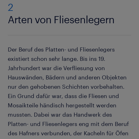
hinaus richten sich die Beschäftigungszeiten nach
2
auf Baustellen in Gebäuden
dem jeweiligen Unternehmen, in welchem der
Arten von Fliesenlegern
Handwerker angestellt ist. Grundsätzlich sind
im Freien an Hausfassaden
Arbeitszeiten zur Tageszeit üblich. Früh am Morgen
bei Privatkunden zu Hause
treffen sich die Fliesenleger in der Firma und fahren
zu den ihnen zugeteilten Baustellen, wo sie auch die
Der Beruf des Platten- und Fliesenlegers
Frühstücks- und Mittagspause verbringen. Am
Nachmittag ist regelmäßig Feierabend, sodass nach
existiert schon sehr lange. Bis ins 19.
der Fahrt zurück in die Firma noch ein wenig Freizeit
Jahrhundert war die Verfliesung von
an jedem Tag übrig bleibt. Arbeiten am Samstag
Hauswänden, Bädern und anderen Objekten
sind üblich, Sonn- und Feiertagsarbeit sowie
nur den gehobenen Schichten vorbehalten.
Arbeiten in der Nacht
hingegen nicht. Während ein
Ein Grund dafür war, dass die Fliesen und
Fliesenleger gegebenenfalls innerhalb eines
Arbeitstages die Baustelle wechseln muss und sich
Mosaikteile händisch hergestellt werden
so flexibel auf neue Arbeitssituationen einstellt, ist
mussten. Dabei war das Handwerk des
die Arbeitszeit selbst sehr gut planbar und
Platten- und Fliesenlegers eng mit dem Beruf
ermöglicht eine angemessene Work-Life-Balance.
des Hafners verbunden, der Kacheln für Öfen