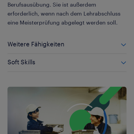
Berufsausübung. Sie ist außerdem
erforderlich, wenn nach dem Lehrabschluss
eine Meisterprüfung abgelegt werden soll.
Weitere Fähigkeiten
Eine Voraussetzung für den Eintritt in die Lehre zum
Soft Skills
Fliesen- und Plattenleger ist die Erfüllung der
neunjährigen Schulpflicht. Abgesehen davon
Fliesenleger wechseln teilweise während des
brauchen Fliesenleger eine gute Hand-Auge-
Arbeitstages die Baustelle. Sie passen sich daher
Koordination, Geschicklichkeit sowie ein räumliches
flexibel an neue Arbeitsbedingungen an. Wenn sie
Vorstellungsvermögen und körperliche
im Team arbeiten, zeichnen sie sich durch gute
Belastbarkeit. Ebenfalls bringen Fliesenleger die
Kommunikationsfähigkeiten aus. Fliesenleger
Bereitschaft mit, Arbeits- und Schutzkleidung zu
arbeiten geschickt und sorgfältig, damit die
tragen, beispielsweise Handschuhe und
Qualitätsstandards ihres Handwerks stets
Sicherheitsbrillen, wenn sie mit
eingehalten werden und es seitens des Kunden zu
Steinschneidemaschinen arbeiten.