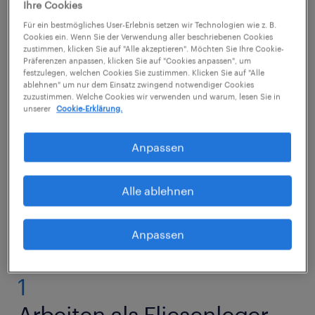
Ihre Cookies
Wände. Hierbei nutzt er vielfältige Werkzeuge
Für ein bestmögliches User-Erlebnis setzen wir Technologien wie z. B.
und Maschinen, beispielsweise
Cookies ein. Wenn Sie der Verwendung aller beschriebenen Cookies
zustimmen, klicken Sie auf "Alle akzeptieren". Möchten Sie Ihre Cookie-
Fliesenschneider oder Flex mit
Präferenzen anpassen, klicken Sie auf "Cookies anpassen", um
festzulegen, welchen Cookies Sie zustimmen. Klicken Sie auf "Alle
Diamantscheiben. Wurden alle Fugen
ablehnen" um nur dem Einsatz zwingend notwendiger Cookies
zuzustimmen. Welche Cookies wir verwenden und warum, lesen Sie in
eingeschlämmt oder mit Silikon abgedichtet,
unserer
Cookie-Erklärung.
wird die Arbeit dokumentiert und die
Baustelle geräumt.
Anpassen
Alle ablehnen
Fliesenleger Roles
Anpassen
1
Arbeiten als Fliesenleger