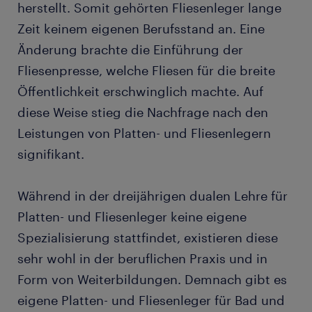
herstellt. Somit gehörten Fliesenleger lange
Wie viele Wochenarbeitsstunden geleistet werden
Zeit keinem eigenen Berufsstand an. Eine
müssen, regelt der individuelle Arbeitsvertrag und
ist abhängig vom jeweiligen Unternehmen. Werden
Änderung brachte die Einführung der
Großprojekte mit Termindruck bearbeitet, können
Fliesenpresse, welche Fliesen für die breite
möglicherweise Überstunden erforderlich werden.
Öffentlichkeit erschwinglich machte. Auf
Ob und in welcher Höhe diese vergütet werden,
diese Weise stieg die Nachfrage nach den
regelt ebenfalls der individuelle Arbeitsvertrag.
Leistungen von Platten- und Fliesenlegern
Dabei muss der Arbeitgeber die Regelungen des
gültigen Kollektivvertrages berücksichtigen.
signifikant.
Während in der dreijährigen dualen Lehre für
Platten- und Fliesenleger keine eigene
Spezialisierung stattfindet, existieren diese
sehr wohl in der beruflichen Praxis und in
Form von Weiterbildungen. Demnach gibt es
eigene Platten- und Fliesenleger für Bad und