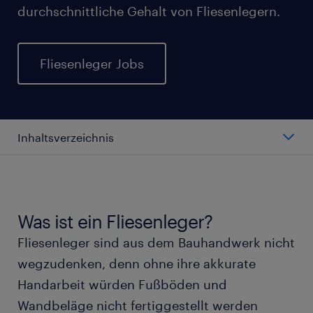
durchschnittliche Gehalt von Fliesenlegern.
Fliesenleger Jobs
Inhaltsverzeichnis
Arbeiten als Fliesenleger
Arten von Fliesenlegern
Was ist ein Fliesenleger?
Fliesenleger sind aus dem Bauhandwerk nicht
Gehalt eines Fliesenlegers
wegzudenken, denn ohne ihre akkurate
Handarbeit würden Fußböden und
Diese Ausbildung benötigen Fliesenleger
Wandbeläge nicht fertiggestellt werden