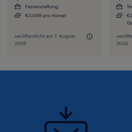
Festanstellung
T
€3,049 pro monat
€2
Qu
veröffentlicht am 7. August
veröff
2026
2026