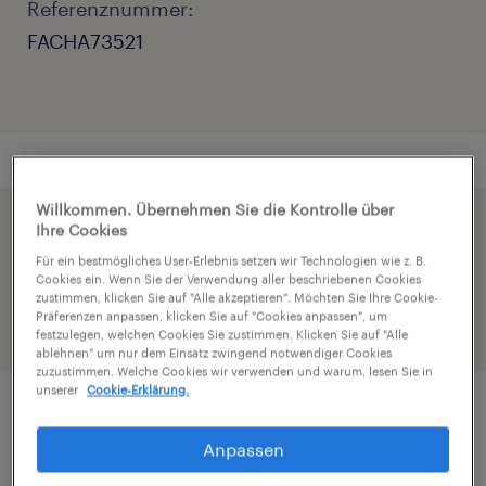
Referenznummer:
FACHA73521
Willkommen. Übernehmen Sie die Kontrolle über
Ihre Cookies
Beschleunige die Bewerbung indem du dein
Für ein bestmögliches User-Erlebnis setzen wir Technologien wie z. B.
Profil teilst
Cookies ein. Wenn Sie der Verwendung aller beschriebenen Cookies
zustimmen, klicken Sie auf "Alle akzeptieren". Möchten Sie Ihre Cookie-
Präferenzen anpassen, klicken Sie auf "Cookies anpassen", um
festzulegen, welchen Cookies Sie zustimmen. Klicken Sie auf "Alle
ablehnen" um nur dem Einsatz zwingend notwendiger Cookies
zuzustimmen. Welche Cookies wir verwenden und warum, lesen Sie in
unserer
Cookie-Erklärung.
Job Details
Anpassen