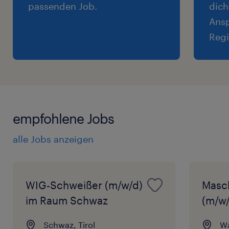
passenden Job.
dich
Ansp
Regi
empfohlene Jobs
alle Jobs anzeigen
WIG-Schweißer (m/w/d)
Masc
im Raum Schwaz
(m/w/
Schwaz, Tirol
Wa