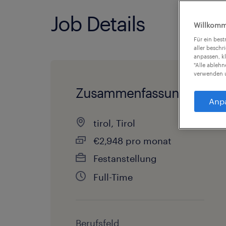
Job Details
Willkomm
Für ein bes
aller beschr
anpassen, k
"Alle ableh
verwenden u
Zusammenfassung
Anp
tirol, Tirol
€2,948 pro monat
Festanstellung
Full-Time
Berufsfeld