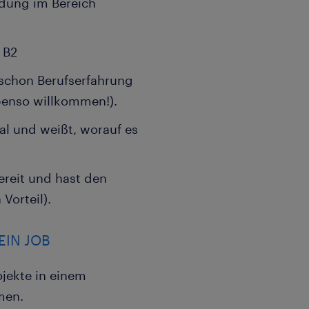
ldung im Bereich
 B2
 schon Berufserfahrung
benso willkommen!).
l und weißt, worauf es
bereit und hast den
Vorteil).
EIN JOB
jekte in einem
men.