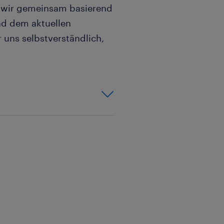
n wir gemeinsam basierend
und dem aktuellen
 uns selbstverständlich,
ter, Handwerk,
obsuche,
lTime,
betriebnahme,
 Wartung und