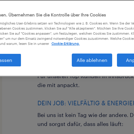
en. Übernehmen Sie die Kontrolle über Ihre Cookies
tmögliches User-Erlebnis setzen wir Technologien wie z. B. Cookies ein. Wenn Sie der
iebenen Cookies zustimmen, klicken Sie auf "Alle akzeptieren". Möchten Sie Ihre Cook
licken Sie auf "Cookies anpassen", um festzulegen, welchen Cookies Sie zustimmen. Kl
nen" um nur dem Einsatz zwingend notwendiger Cookies zuzustimmen. Welche Cookies
Lust auf Spannung? Werde unser neue
nd warum, lesen Sie in unserer
Cookie-Erklärung.
Du bist handwerklich geschickt, lieb
Herausforderungen und willst in Proj
assen
Alle ablehnen
An
wirklich etwas bewegen? Dann bist du
Für unseren Top-Kunden in Innsbruck
die mit anpackt.
DEIN JOB: VIELFÄLTIG & ENERGI
Bei uns ist kein Tag wie der andere. D
und sorgst dafür, dass alles läuft: