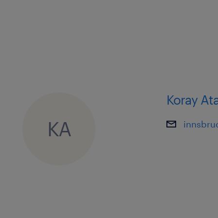
Koray Ata
KA
innsbru