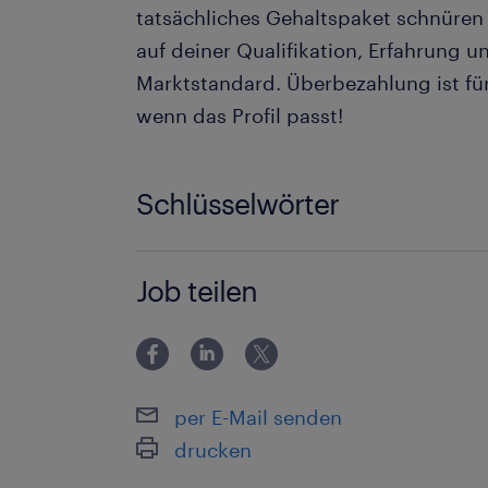
tatsächliches Gehaltspaket schnüre
auf deiner Qualifikation, Erfahrung 
Marktstandard. Überbezahlung ist für
wenn das Profil passt!
Schlüsselwörter
Job, Innsbruck, Elektriker, Facharbei
Job teilen
TirolJobs, Karriere, Elektrotechnik, J
Randstad, TechnikJobs, Montage, Ful
Elektromontage, Gebäudetechnik, In
Schaltanlagenbau, Hausinstallation,
per E-Mail senden
Instandhaltun
drucken