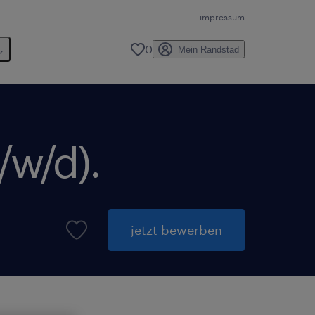
impressum
0
Mein Randstad
/w/d).
jetzt bewerben