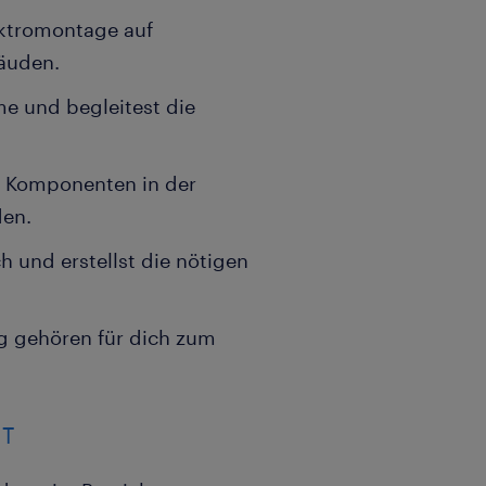
ektromontage auf
äuden.
e und begleitest die
er Komponenten in der
den.
 und erstellst die nötigen
g gehören für dich zum
IT