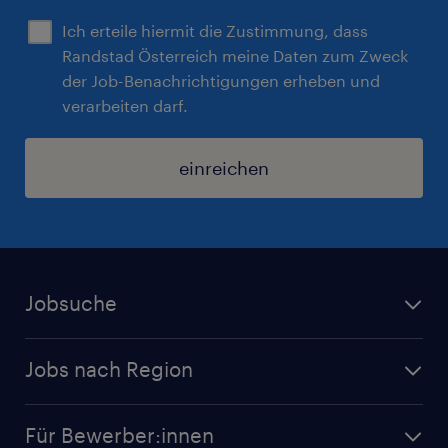
Ich erteile hiermit die Zustimmung, dass
Randstad Österreich meine Daten zum Zweck
der Job-Benachrichtigungen erheben und
verarbeiten darf.
einreichen
Jobsuche
Alle Jobs
Jobs nach Region
Initiativbewerbung
Jobs in Tirol
Karriere bei Randstad
Für Bewerber:innen