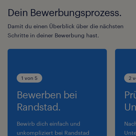
Dein Bewerbungsprozess.
Damit du einen Überblick über die nächsten
Schritte in deiner Bewerbung hast.
1 von 5
2 v
Bewerben bei
Pr
Randstad.
Un
Bewirb dich einfach und
Nac
unkompliziert bei Randstad
Unte