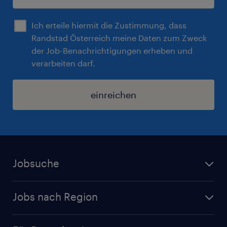
Ich erteile hiermit die Zustimmung, dass
Randstad Österreich meine Daten zum Zweck
der Job-Benachrichtigungen erheben und
verarbeiten darf.
einreichen
Jobsuche
Alle Jobs
Jobs nach Region
Initiativbewerbung
Jobs in Tirol
Karriere bei Randstad