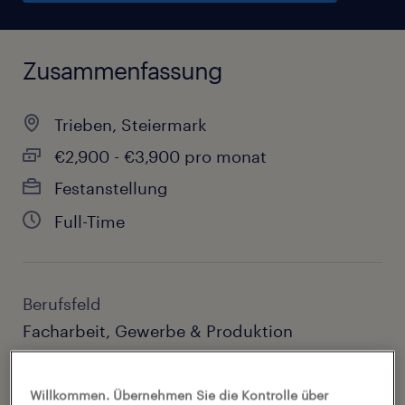
Zusammenfassung
Trieben, Steiermark
€2,900 - €3,900 pro monat
Festanstellung
Full-Time
Berufsfeld
Facharbeit, Gewerbe & Produktion
Referenznummer:
Willkommen. Übernehmen Sie die Kontrolle über
HILFS09538