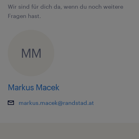
stimmen.
Wir sind für dich da, wenn du noch weitere
Fragen hast.
Du unterstützt beim innerbetrieblichen
Transport und sorgst für
Materialnachschub.
MM
Die Dokumentation deiner Arbeitsschritte
und die Rückmeldung von
Fertigungsdaten erledigst du
gewissenhaft.
Markus Macek
Dein Profil
markus.macek@randstad.at
Du bringst idealerweise Erfahrung aus
einem Produktionsbetrieb mit - am
besten in der Metallverarbeitung.