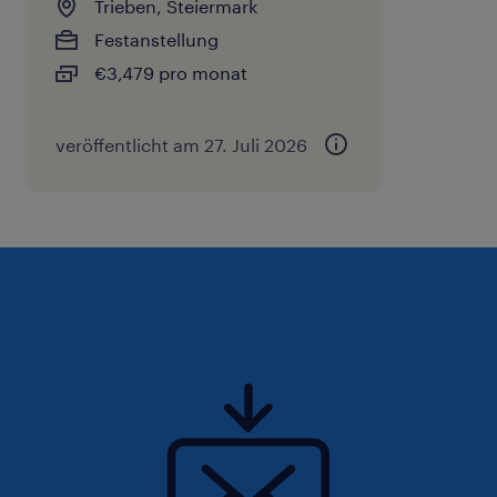
Trieben, Steiermark
Einarbeitung.
Festanstellung
€3,479 pro monat
Abwechslung: Spannende Aufgaben in
einem tollen Arbeitsklima.
veröffentlicht am 27. Juli 2026
Und vieles mehr: Viele weitere attraktive
Benefits warten auf dich!
Lust auf einen Neustart? Wenn du dich
bewerben möchtest, freuen wir uns auf deine
vollständigen Unterlagen - schick uns einfach
deinen Lebenslauf sowie relevante Zeugnisse
und Nachweise zu.
Wir freuen uns darauf, dich kennenzulernen!