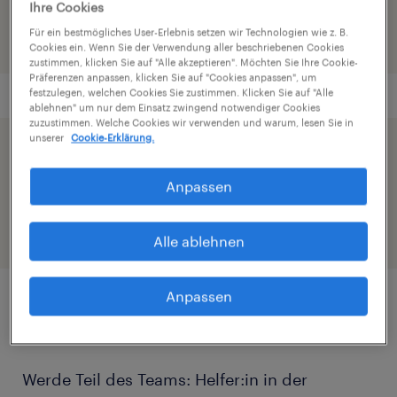
Ihre Cookies
Für ein bestmögliches User-Erlebnis setzen wir Technologien wie z. B.
Cookies ein. Wenn Sie der Verwendung aller beschriebenen Cookies
zustimmen, klicken Sie auf "Alle akzeptieren". Möchten Sie Ihre Cookie-
Präferenzen anpassen, klicken Sie auf "Cookies anpassen", um
festzulegen, welchen Cookies Sie zustimmen. Klicken Sie auf "Alle
ablehnen" um nur dem Einsatz zwingend notwendiger Cookies
zuzustimmen. Welche Cookies wir verwenden und warum, lesen Sie in
unserer
Cookie-Erklärung.
Beschleunige die Bewerbung indem du dein
Profil teilst
Anpassen
Alle ablehnen
Anpassen
Job Details
Werde Teil des Teams: Helfer:in in der