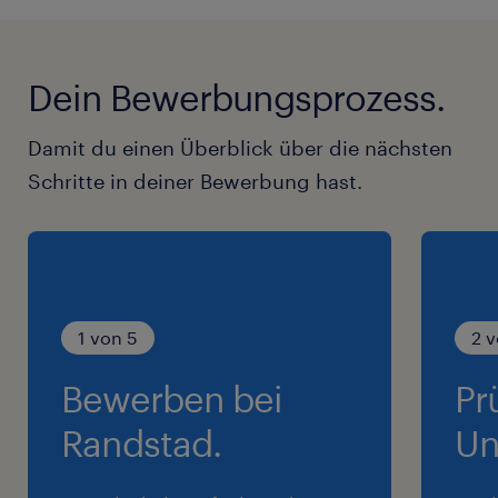
Dein Bewerbungsprozess.
Damit du einen Überblick über die nächsten
Schritte in deiner Bewerbung hast.
1 von 5
2 v
Bewerben bei
Pr
Randstad.
Un