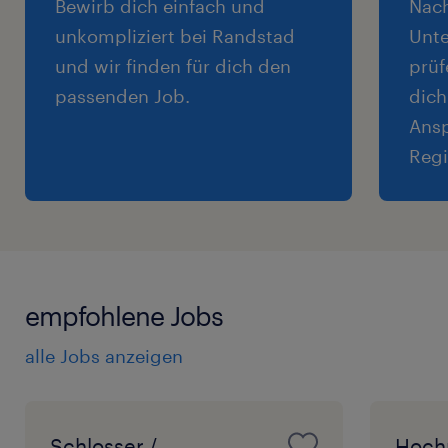
Bewirb dich einfach und
Nac
unkompliziert bei Randstad
Unte
und wir finden für dich den
prüf
passenden Job.
dich
Ansp
Regi
empfohlene Jobs
alle Jobs anzeigen
Schlosser /
Hochr