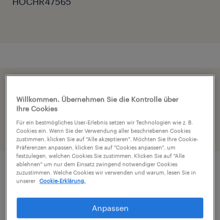
HOCHR47565
Beschleunige die Bewerbung indem du dein
Willkommen. Übernehmen Sie die Kontrolle über
Profil teilst
Ihre Cookies
Für ein bestmögliches User-Erlebnis setzen wir Technologien wie z. B.
Cookies ein. Wenn Sie der Verwendung aller beschriebenen Cookies
zustimmen, klicken Sie auf "Alle akzeptieren". Möchten Sie Ihre Cookie-
Präferenzen anpassen, klicken Sie auf "Cookies anpassen", um
festzulegen, welchen Cookies Sie zustimmen. Klicken Sie auf "Alle
ablehnen" um nur dem Einsatz zwingend notwendiger Cookies
zuzustimmen. Welche Cookies wir verwenden und warum, lesen Sie in
Job Details
unserer
Cookie-Erklärung.
Anpassen
Für unseren namhaften Kunden im 11. Bezirk,