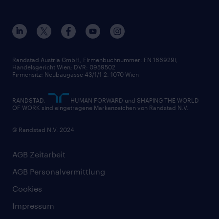
Datenschutz erklärt
Unser Management
Unsere Standorte
Nutzungsbestimmungen
Unsere Historie
Widerrufsformular
Randstad Austria GmbH, Firmenbuchnummer: FN 166929i,
Handelsgericht Wien; DVR: 0959502
Firmensitz: Neubaugasse 43/1/1-2, 1070 Wien
RANDSTAD,
HUMAN FORWARD und SHAPING THE WORLD
OF WORK sind eingetragene Markenzeichen von Randstad N.V.
© Randstad N.V. 2024
AGB Zeitarbeit
AGB Personalvermittlung
Cookies
Impressum