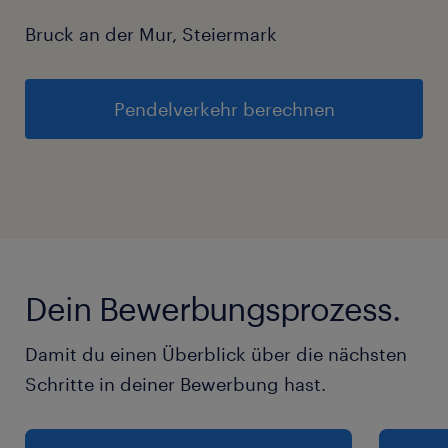
Österreich und die Umwelt.
Bruck an der Mur, Steiermark
Deshalb investieren die Menschen bei den
Pendelverkehr berechnen
ÖBB mit ihrem Job in ein nachhaltiges
System Schiene und leisten einen wertvollen
Beitrag für eine klimafreundliche Zukunft.
Besonders junge Menschen stehen bei den
ÖBB im Fokus, da wir einer der größten
Lehrbetriebe Österreichs mit über 100 Jahren
Erfahrung in der Ausbildung sind.
Dein Bewerbungsprozess.
Damit du einen Überblick über die nächsten
Schritte in deiner Bewerbung hast.