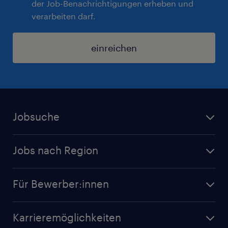
der Job-Benachrichtigungen erheben und
verarbeiten darf.
einreichen
Jobsuche
Alle Jobs
Jobs nach Region
Initiativbewerbung
Jobs in Tirol
Karriere bei Randstad
Für Bewerber:innen
Jobs in Salzburg
Randstad Operational
Jobs in Wien
Karrieremöglichkeiten
Randstad Professional
Jobs in Linz