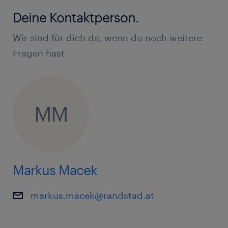
Bereich
Deine Kontaktperson.
Genaue & zuverlässige Arbeitsweise
Wir sind für dich da, wenn du noch weitere
Handwerkliches Geschick & technisches
Fragen hast.
Verständnis
Schichtbereitschaft (mind. 2-schichtig),
auch an Wochenenden und Feiertagen
MM
Deine Aufgaben:
Diverse Wartungs- und
Markus Macek
Instandhaltungstätigkeiten
markus.macek@randstad.at
Diverse Reparaturtätigkeiten
Montage und Demontage von