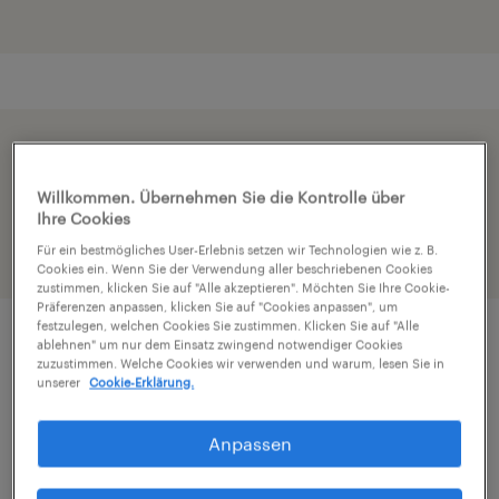
Beschleunige die Bewerbung indem du dein
Profil teilst
Willkommen. Übernehmen Sie die Kontrolle über
Ihre Cookies
Für ein bestmögliches User-Erlebnis setzen wir Technologien wie z. B.
Cookies ein. Wenn Sie der Verwendung aller beschriebenen Cookies
zustimmen, klicken Sie auf "Alle akzeptieren". Möchten Sie Ihre Cookie-
Präferenzen anpassen, klicken Sie auf "Cookies anpassen", um
festzulegen, welchen Cookies Sie zustimmen. Klicken Sie auf "Alle
ablehnen" um nur dem Einsatz zwingend notwendiger Cookies
Job Details
zuzustimmen. Welche Cookies wir verwenden und warum, lesen Sie in
unserer
Cookie-Erklärung.
Wir sind Randstad - der weltweit führende
Anpassen
Personaldienstleister.