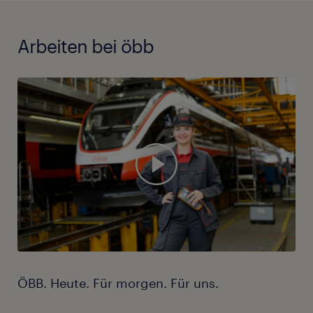
Komponenten in der Technik
Aus- und Durchführung laut Anweisung
Arbeiten bei öbb
und Plan
Unser Angebot:
Einen sicheren & langfristigen
Arbeitsplatz auf Basis Vollzeit
Diverse Weiterbildungs- und
Entwicklungsmöglichkeiten
Eine interessante, abwechslungsreiche
und herausfordernde Tätigkeit
ÖBB. Heute. Für morgen. Für uns.
Die monatliche Entlohnung beläuft sich