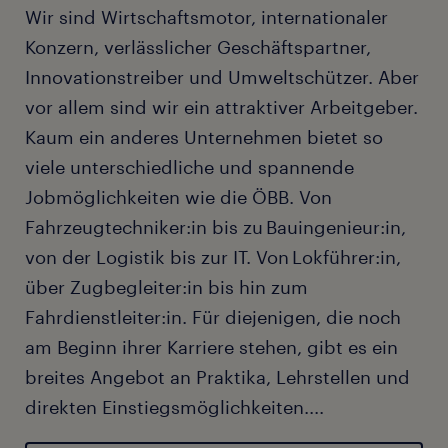
auf ca. EUR 3.300,- brutto zzgl. Zulagen.
Wir sind Wirtschaftsmotor, internationaler
Eine Bereitschaft zur Überzahlung ist
Konzern, verlässlicher Geschäftspartner,
abhängig von Erfahrung und
Innovationstreiber und Umweltschützer. Aber
Qualifikation.
vor allem sind wir ein attraktiver Arbeitgeber.
Kaum ein anderes Unternehmen bietet so
Du fühlst dich angesprochen? Dann freuen
viele unterschiedliche und spannende
wir uns auf deine vollständigen
Jobmöglichkeiten wie die ÖBB. Von
Bewerbungsunterlagen - inklusive Lebenslauf
Fahrzeugtechniker:in bis zu Bauingenieur:in,
und relevanter Zeugnisse. Bewirb dich jetzt
von der Logistik bis zur IT. Von Lokführer:in,
und starte mit uns durch!
über Zugbegleiter:in bis hin zum
Fahrdienstleiter:in. Für diejenigen, die noch
am Beginn ihrer Karriere stehen, gibt es ein
breites Angebot an Praktika, Lehrstellen und
direkten Einstiegsmöglichkeiten.
...