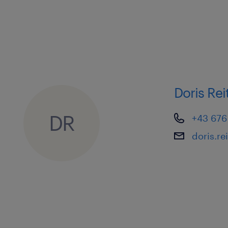
Doris Re
DR
+43 676
doris.r