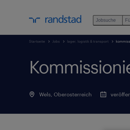
Jobsuche
Fü
Startseite
Jobs
lager, logistik & transport
kommissi
Kommissionie
Wels
,
Oberosterreich
veröffe