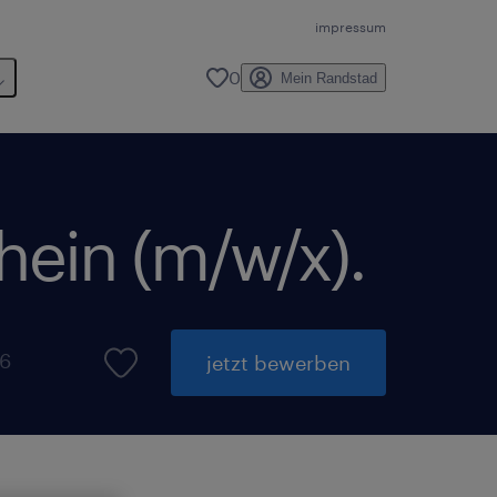
impressum
0
Mein Randstad
hein (m/w/x).
26
jetzt bewerben