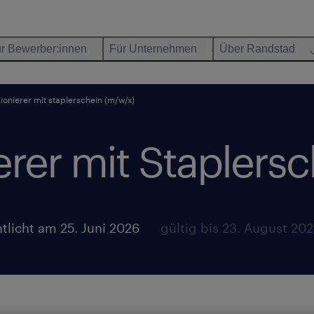
r Bewerber:innen
Für Unternehmen
Über Randstad
onierer mit staplerschein (m/w/x)
rer mit Staplersc
ntlicht am 25. Juni 2026
gültig bis 23. August 20