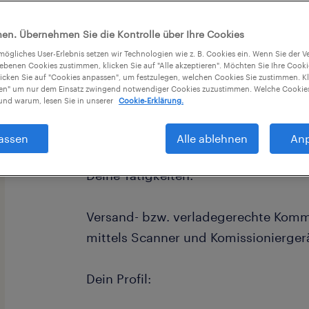
en. Übernehmen Sie die Kontrolle über Ihre Cookies
tmögliches User-Erlebnis setzen wir Technologien wie z. B. Cookies ein. Wenn Sie der
iebenen Cookies zustimmen, klicken Sie auf "Alle akzeptieren". Möchten Sie Ihre Cook
licken Sie auf "Cookies anpassen", um festzulegen, welchen Cookies Sie zustimmen. Kl
nen" um nur dem Einsatz zwingend notwendiger Cookies zuzustimmen. Welche Cookies
Für unseren Kunden in Wels suchen wi
nd warum, lesen Sie in unserer
Cookie-Erklärung.
Kommissionierer mit Staplerschein 
assen
Alle ablehnen
An
Deine Tätigkeiten:
Versand- bzw. verladegerechte Kommi
mittels Scanner und Komissionierger
Dein Profil: