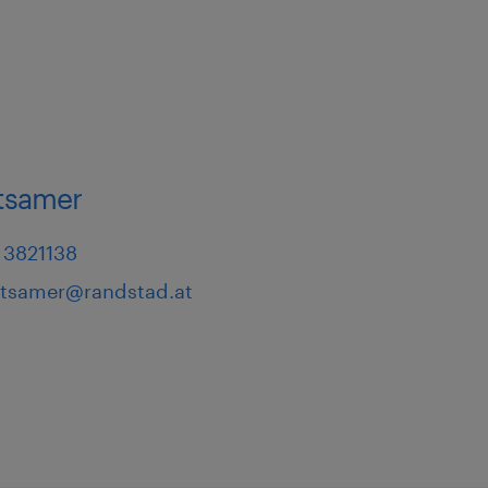
itsamer
 3821138
eitsamer@randstad.at