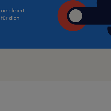
ompliziert
 für dich