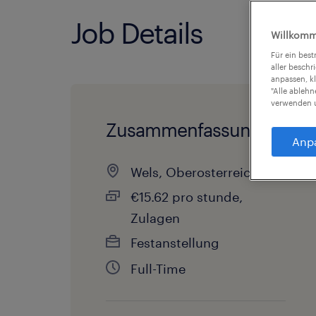
Job Details
Willkomm
Für ein bes
aller beschr
anpassen, k
"Alle ableh
verwenden u
Zusammenfassung
Anp
Wels, Oberosterreich
€15.62 pro stunde,
Zulagen
Festanstellung
Full-Time