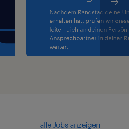
Nachdem Randstad deine Un
erhalten hat, prüfen wir dies
leiten dich an deinen Persön
Ansprechpartner in deiner R
weiter.
alle Jobs anzeigen