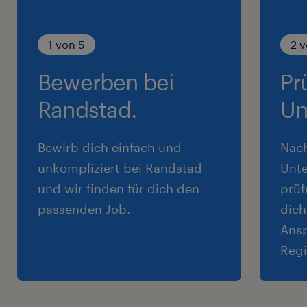
1 von 5
2 v
Bewerben bei
Pr
Randstad.
Un
Bewirb dich einfach und
Nac
unkompliziert bei Randstad
Unte
und wir finden für dich den
prüf
passenden Job.
dich
Ansp
Regi