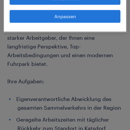
krisensicheres und zukunftsorientiertes
Unternehmen mit klarem Fokus auf
Anpassen
Nachhaltigkeit und Umweltservice, suchen
wir ab sofort Verstärkung. Es erwartet Sie ein
starker Arbeitgeber, der Ihnen eine
langfristige Perspektive, Top-
Arbeitsbedingungen und einen modernen
Fuhrpark bietet.
Ihre Aufgaben:
Eigenverantwortliche Abwicklung des
gesamten Sammelverkehrs in der Region
Geregelte Arbeitszeiten mit täglicher
Rückkehr zum Standort in Katsdorf