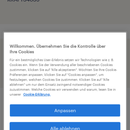
Willkommen. Übernehmen Sie die Kontrolle über
Beschleunige die Bewerbung indem du dein
Ihre Cookies
Profil teilst
Für ein bestmögliches User-Erlebnis setzen wir Technologien wie z. B.
Cookies ein. Wenn Sie der Verwendung aller beschriebenen Cookies
zustimmen, klicken Sie auf "Alle akzeptieren". Möchten Sie Ihre Cookie-
Präferenzen anpassen, klicken Sie auf "Cookies anpassen", um
festzulegen, welchen Cookies Sie zustimmen. Klicken Sie auf "Alle
ablehnen" um nur dem Einsatz zwingend notwendiger Cookies
zuzustimmen. Welche Cookies wir verwenden und warum, lesen Sie in
unserer
Cookie-Erklärung.
Job Details
Anpassen
Für unseren Kunden, ein sehr namhaftes,
Alle ablehnen