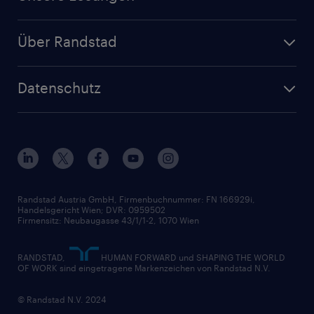
Jetzt Personal anfragen
Handel
Zeitarbeit
Randstad Operational
Lager & Logistik
Über Randstad
Personalvermittlung
Randstad Professional
Produktion
Wer wir sind
Inhouse Services
HR-Portal
Datenschutz
Unsere Werte
HR-Lösungen
Unsere Fachbereiche
Datenschutz erklärt
Unser Management
Unsere Standorte
Nutzungsbestimmungen
Unsere Historie
Widerrufsformular
Randstad Austria GmbH, Firmenbuchnummer: FN 166929i,
Handelsgericht Wien; DVR: 0959502
Firmensitz: Neubaugasse 43/1/1-2, 1070 Wien
RANDSTAD,
HUMAN FORWARD und SHAPING THE WORLD
OF WORK sind eingetragene Markenzeichen von Randstad N.V.
© Randstad N.V. 2024