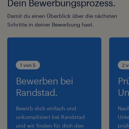
Dein Bewerbungsprozess.
Damit du einen Überblick über die nächsten
Schritte in deiner Bewerbung hast.
1 von 5
2 v
Bewerben bei
Pr
Randstad.
Un
Bewirb dich einfach und
Nac
unkompliziert bei Randstad
Unte
und wir finden für dich den
prüf