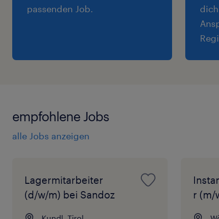
passenden Job.
dich
Ansp
Regi
empfohlene Jobs
alle Jobs anzeigen
Lagermitarbeiter
Insta
(d/w/m) bei Sandoz
r (m/
Kundl, Tirol
Wö