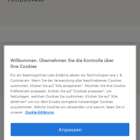
Beschleunige die Bewerbung indem du dein
Willkommen. Übernehmen Sie die Kontrolle über
Profil teilst
Ihre Cookies
Für ein bestmögliches User-Erlebnis setzen wir Technologien wie z. B.
Cookies ein. Wenn Sie der Verwendung aller beschriebenen Cookies
zustimmen, klicken Sie auf "Alle akzeptieren". Möchten Sie Ihre Cookie-
Präferenzen anpassen, klicken Sie auf "Cookies anpassen", um
festzulegen, welchen Cookies Sie zustimmen. Klicken Sie auf "Alle
ablehnen" um nur dem Einsatz zwingend notwendiger Cookies
zuzustimmen. Welche Cookies wir verwenden und warum, lesen Sie in
Job Details
unserer
Cookie-Erklärung.
Anpassen
Du suchst eine Aufgabe mit echter