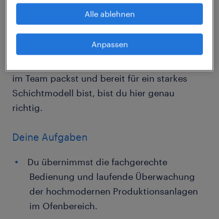
Durchsetzungskraft im Herzstück der
Alle ablehnen
Schwerindustrie? Für einen namenhaften
Leitbetrieb in Linz suchen wir verlässliche
Anpassen
Verstärkung direkt am Hochofen. Wenn du ein
absolut krisensicheres Umfeld suchst, gerne
im Team packst und bereit für ein starkes
Schichtmodell bist, bist du hier genau
richtig.
Deine Aufgaben
Du übernimmst die fachgerechte
Bedienung und laufende Überwachung
der hochmodernen Produktionsanlagen
im Ofenbereich.