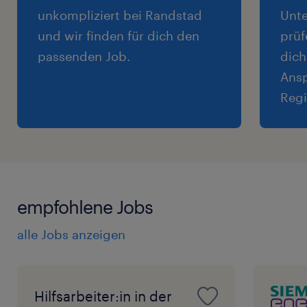
unkompliziert bei Randstad
Unte
und wir finden für dich den
prüf
passenden Job.
dich
Ansp
Regi
empfohlene Jobs
alle Jobs anzeigen
Hilfsarbeiter:in in der