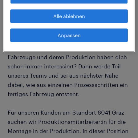
Als Dein Partner for Talent bringen wir Dich
Alle ablehnen
nicht nur mit Deinem Traumjob zusammen,
sondern öffnen Dir Türen zu Top-
Anpassen
Unternehmen, die genau nach Dir suchen.
Fahrzeuge und deren Produktion haben dich
schon immer interessiert? Dann werde Teil
unseres Teams und sei aus nächster Nähe
dabei, wie aus einzelnen Prozessschritten ein
fertiges Fahrzeug entsteht.
Für unseren Kunden am Standort 8041 Graz
suchen wir Produktionsmitarbeiter:in für die
Montage in der Produktion. In dieser Position