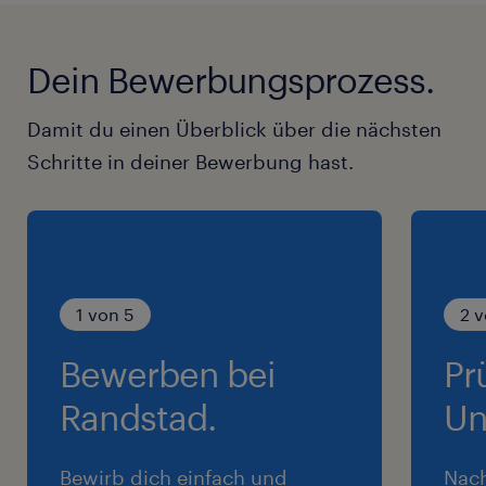
Dein Bewerbungsprozess.
Damit du einen Überblick über die nächsten
Schritte in deiner Bewerbung hast.
1 von 5
2 v
Bewerben bei
Pr
Randstad.
Un
Bewirb dich einfach und
Nac