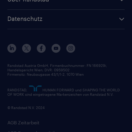
Personalvermittlung
Randstad Professional
Produktion
Wer wir sind
Inhouse Services
HR-Portal
Datenschutz
Unsere Werte
HR-Lösungen
Unsere Fachbereiche
Datenschutz erklärt
Unser Management
Unsere Standorte
Nutzungsbestimmungen
Unsere Historie
Widerrufsformular
Randstad Austria GmbH, Firmenbuchnummer: FN 166929i,
Handelsgericht Wien; DVR: 0959502
Firmensitz: Neubaugasse 43/1/1-2, 1070 Wien
RANDSTAD,
HUMAN FORWARD und SHAPING THE WORLD
OF WORK sind eingetragene Markenzeichen von Randstad N.V.
© Randstad N.V. 2024
AGB Zeitarbeit