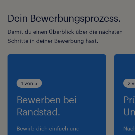
Dein Bewerbungsprozess.
Damit du einen Überblick über die nächsten
Schritte in deiner Bewerbung hast.
1 von 5
2 v
Bewerben bei
Pr
Randstad.
Un
Bewirb dich einfach und
Nac