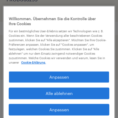
Willkommen. Übernehmen Sie die Kontrolle über
Ihre Cookies
Für ein bestmögliches User-Erlebnis setzen wir Technologien wie z. B.
Cookies ein. Wenn Sie der Verwendung aller beschriebenen Cookies
zustimmen, klicken Sie auf "Alle akzeptieren". Möchten Sie Ihre Cookie-
Präferenzen anpassen, klicken Sie auf "Cookies anpassen", um
Beschleunige die Bewerbung indem du dein
festzulegen, welchen Cookies Sie zustimmen. Klicken Sie auf "Alle
Profil teilst
ablehnen" um nur dem Einsatz zwingend notwendiger Cookies
zuzustimmen. Welche Cookies wir verwenden und warum, lesen Sie in
unserer
Cookie-Erklärung.
Anpassen
Alle ablehnen
Job Details
Anpassen
Möchtest DU eine Veränderung? Dann bist DU