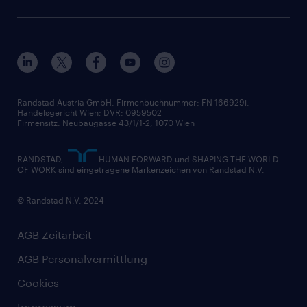
Unsere Werte
HR-Lösungen
Unsere Fachbereiche
Datenschutz erklärt
Unser Management
Unsere Standorte
Nutzungsbestimmungen
Unsere Historie
Widerrufsformular
Randstad Austria GmbH, Firmenbuchnummer: FN 166929i,
Handelsgericht Wien; DVR: 0959502
Firmensitz: Neubaugasse 43/1/1-2, 1070 Wien
RANDSTAD,
HUMAN FORWARD und SHAPING THE WORLD
OF WORK sind eingetragene Markenzeichen von Randstad N.V.
© Randstad N.V. 2024
AGB Zeitarbeit
AGB Personalvermittlung
Cookies
Impressum