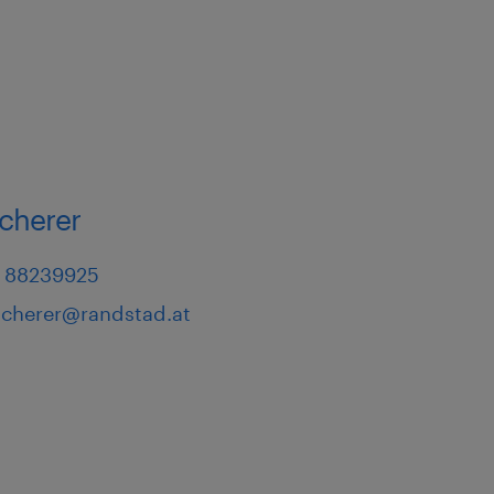
cherer
 88239925
scherer@randstad.at