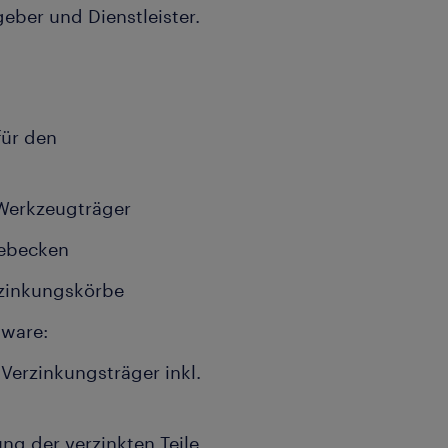
geber und Dienstleister.
für den
 Werkzeugträger
rebecken
erzinkungskörbe
sware:
Verzinkungsträger inkl.
g der verzinkten Teile