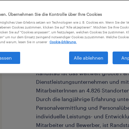
en. Übernehmen Sie die Kontrolle über Ihre Cookies
tmögliches User-Erlebnis setzen wir Technologien wie z. B. Cookies ein. Wenn Sie der
iebenen Cookies zustimmen, klicken Sie auf "Alle akzeptieren". Möchten Sie Ihre Cook
licken Sie auf "Cookies anpassen", um festzulegen, welchen Cookies Sie zustimmen. Kl
nen" um nur dem Einsatz zwingend notwendiger Cookies zuzustimmen. Welche Cookies
nd warum, lesen Sie in unserer
Cookie-Erklärung.
assen
Alle ablehnen
An
Randstad ist das weltweit größte Pe
Dienstleistungsunternehmen und mit
MitarbeiterInnen an 4.826 Standorten
Durch die langjährige Erfahrung unte
Personalvermittlung und Personalüb
individuelle Leistungs- und Entwick
Mitarbeiter und Bewerber, ist Randst