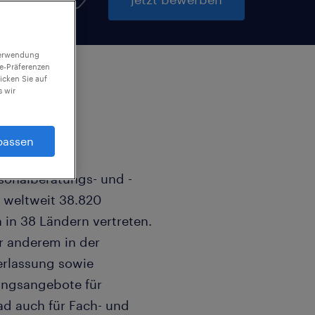
 Verwendung
ie-Präferenzen
icken Sie auf
 wir
passen
rsonalberatungs- und -
 weltweit 38.820
 in 38 Ländern vertreten.
r anderem in der
erlassung sowie
lungsangebote für
ad auch für Fach- und