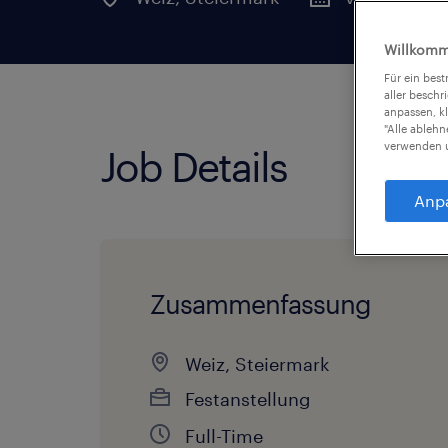
Willkomm
Für ein bes
aller beschr
anpassen, k
"Alle ableh
verwenden u
Job Details
Anp
Zusammenfassung
Weiz, Steiermark
Festanstellung
Full-Time