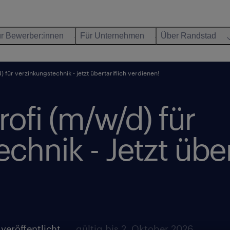
r Bewerber:innen
Für Unternehmen
Über Randstad
 für verzinkungstechnik - jetzt übertariflich verdienen!
ofi (m/w/d) für
chnik - Jetzt über
veröffentlicht
gültig bis 2. Oktober 2026