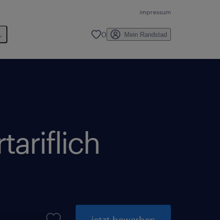
impressum
0
Mein Randstad
tariflich
jetzt bewerben