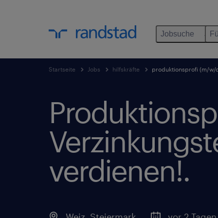
Jobsuche
Fü
Startseite
Jobs
hilfskräfte
produktionsprofi (m/w/d)
Produktionspr
Verzinkungste
verdienen!.
Weiz
,
Steiermark
vor 2 Tagen 