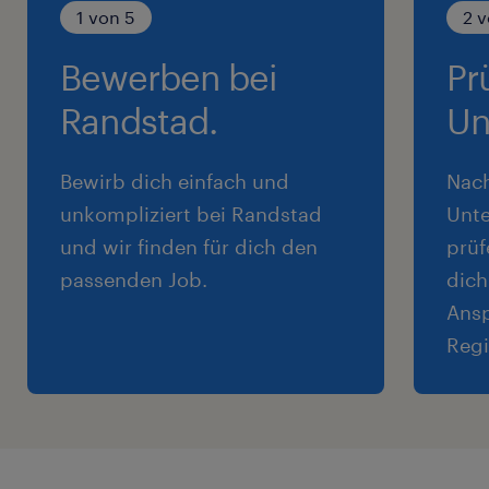
1 von 5
2 v
Bewerben bei
Pr
Randstad.
Un
Bewirb dich einfach und
Nac
unkompliziert bei Randstad
Unte
und wir finden für dich den
prüf
passenden Job.
dich
Ansp
Regi