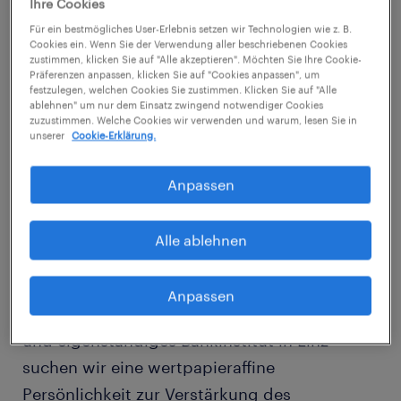
Ihre Cookies
Sie haben die Entwicklungen an den
Für ein bestmögliches User-Erlebnis setzen wir Technologien wie z. B.
weltweiten Kapitalmärkten stets im Blick und
Cookies ein. Wenn Sie der Verwendung aller beschriebenen Cookies
zustimmen, klicken Sie auf "Alle akzeptieren". Möchten Sie Ihre Cookie-
teilen die Leidenschaft für
Präferenzen anpassen, klicken Sie auf "Cookies anpassen", um
festzulegen, welchen Cookies Sie zustimmen. Klicken Sie auf "Alle
Veranlagungsprodukte? Sie möchten Ihr
ablehnen" um nur dem Einsatz zwingend notwendiger Cookies
zuzustimmen. Welche Cookies wir verwenden und warum, lesen Sie in
tiefgehendes Verständnis für
unserer
Cookie-Erklärung.
makroökonomische Zusammenhänge nutzen,
um Fondsprodukte strategisch zu begleiten
Anpassen
und den Vertrieb auf das nächste Level zu
heben?
Alle ablehnen
Dann setzen Sie auf Wachstum! Für unseren
Anpassen
Kunden - ein erfolgreiches, traditionsreiches
und eigenständiges Bankinstitut in Linz -
suchen wir eine wertpapieraffine
Persönlichkeit zur Verstärkung des