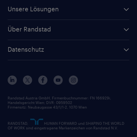
Für Unternehmen
Finanz- & Rechnungswesen
Jobs in Oberösterreich
Unsere Lösungen
Jetzt Personal anfragen
Handel
Zeitarbeit
Randstad Operational
Lager & Logistik
Über Randstad
Personalvermittlung
Randstad Professional
Produktion
Wer wir sind
Inhouse Services
HR-Portal
Datenschutz
Unsere Werte
HR-Lösungen
Unsere Fachbereiche
Datenschutz erklärt
Unser Management
Unsere Standorte
Nutzungsbestimmungen
Unsere Historie
Widerrufsformular
Randstad Austria GmbH, Firmenbuchnummer: FN 166929i,
Handelsgericht Wien; DVR: 0959502
Firmensitz: Neubaugasse 43/1/1-2, 1070 Wien
RANDSTAD,
HUMAN FORWARD und SHAPING THE WORLD
OF WORK sind eingetragene Markenzeichen von Randstad N.V.