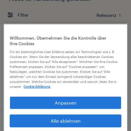
Filter
B2B Sales & Operations (m/w/d)
Willkommen. Übernehmen Sie die Kontrolle über
Ihre Cookies
Wien, Wien
Für ein bestmögliches User-Erlebnis setzen wir Technologien wie z. B.
Cookies ein. Wenn Sie der Verwendung aller beschriebenen Cookies
Festanstellung
zustimmen, klicken Sie auf "Alle akzeptieren". Möchten Sie Ihre Cookie-
Präferenzen anpassen, klicken Sie auf "Cookies anpassen", um
€3,300 - €3,600 pro monat
festzulegen, welchen Cookies Sie zustimmen. Klicken Sie auf "Alle
ablehnen" um nur dem Einsatz zwingend notwendiger Cookies
zuzustimmen. Welche Cookies wir verwenden und warum, lesen Sie in
unserer
Cookie-Erklärung.
veröffentlicht am 3. August 2026
Anpassen
Alle ablehnen
Assistenz für die Bereichsleitung