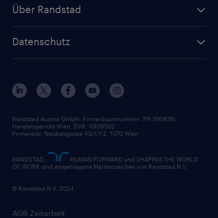
Zeitarbeit
Randstad Operational
Lager & Logistik
Über Randstad
Personalvermittlung
Randstad Professional
Produktion
Wer wir sind
Inhouse Services
HR-Portal
Datenschutz
Unsere Werte
HR-Lösungen
Unsere Fachbereiche
Datenschutz erklärt
Unser Management
Unsere Standorte
Nutzungsbestimmungen
Unsere Historie
Widerrufsformular
Randstad Austria GmbH, Firmenbuchnummer: FN 166929i,
Handelsgericht Wien; DVR: 0959502
Firmensitz: Neubaugasse 43/1/1-2, 1070 Wien
RANDSTAD,
HUMAN FORWARD und SHAPING THE WORLD
OF WORK sind eingetragene Markenzeichen von Randstad N.V.
© Randstad N.V. 2024
AGB Zeitarbeit