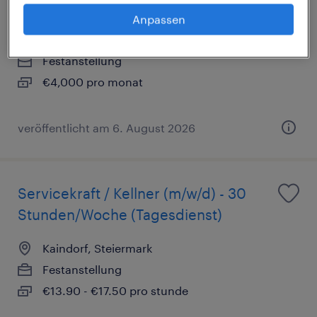
Konzern-Support (m/w/d)
Anpassen
Linz, Oberosterreich
Festanstellung
€4,000 pro monat
veröffentlicht am 6. August 2026
Servicekraft / Kellner (m/w/d) - 30
Stunden/Woche (Tagesdienst)
Kaindorf, Steiermark
Festanstellung
€13.90 - €17.50 pro stunde