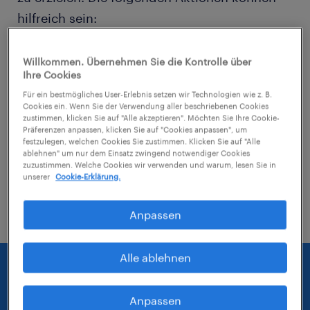
hilfreich sein:
Entferne einige der angewendeten Filter.
Willkommen. Übernehmen Sie die Kontrolle über
Ihre Cookies
Hast du an einem bestimmten Ort nach
Für ein bestmögliches User-Erlebnis setzen wir Technologien wie z. B.
Jobs gesucht? Erwäge, den Bereich um
Cookies ein. Wenn Sie der Verwendung aller beschriebenen Cookies
zustimmen, klicken Sie auf "Alle akzeptieren". Möchten Sie Ihre Cookie-
den Standort herum zu erweitern.
Präferenzen anpassen, klicken Sie auf "Cookies anpassen", um
festzulegen, welchen Cookies Sie zustimmen. Klicken Sie auf "Alle
ablehnen" um nur dem Einsatz zwingend notwendiger Cookies
Ändere die Berufsbezeichnung oder das
zuzustimmen. Welche Cookies wir verwenden und warum, lesen Sie in
Stichwort und prüfe, ob diese richtig
unserer
Cookie-Erklärung.
geschrieben wurden.
Anpassen
Alle ablehnen
Anpassen