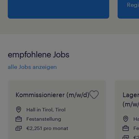
Regi
empfohlene Jobs
alle Jobs anzeigen
Kommissionierer (m/w/d)
Lager
(m/w/
Hall in Tirol, Tirol
Festanstellung
Ha
€2,251 pro monat
Fe
€2