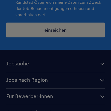
Randstad Österreich meine Daten zum Zweck
der Job-Benachrichtigungen erheben und
verarbeiten darf.
einreichen
Jobsuche
Alle Jobs
Jobs nach Region
Initiativbewerbung
Jobs in Tirol
Karriere bei Randstad
Für Bewerber:innen
Jobs in Salzburg
Randstad Operational
Jobs in Wien