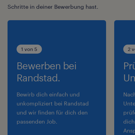
Schritte in deiner Bewerbung hast.
1 von 5
2 v
Bewerben bei
Pr
Randstad.
Un
Bewirb dich einfach und
Nac
unkompliziert bei Randstad
Unte
und wir finden für dich den
prüf
passenden Job.
dich
Ansp