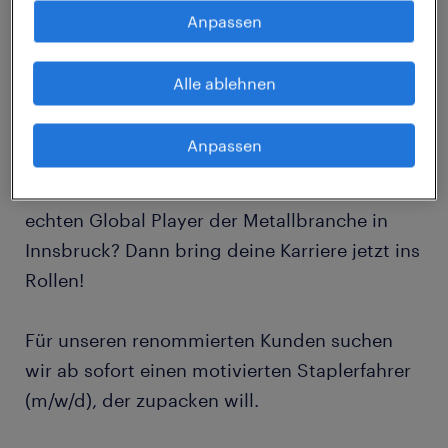
Vollgas in deine berufliche Zukunft:
Anpassen
Staplerprofi (m/w/d) gesucht!
Alle ablehnen
Du beherrscht den Stapler wie kein Zweiter
und hast bereits ordentlich Praxis
Anpassen
gesammelt? Du suchst nicht nur einen Job,
sondern einen sicheren Ankerplatz bei einem
echten Global Player der Metallbranche in
Innsbruck? Dann bring deine Karriere jetzt ins
Rollen!
Für unseren renommierten Kunden suchen
wir ab sofort einen motivierten Staplerfahrer
(m/w/d), der zupacken will.