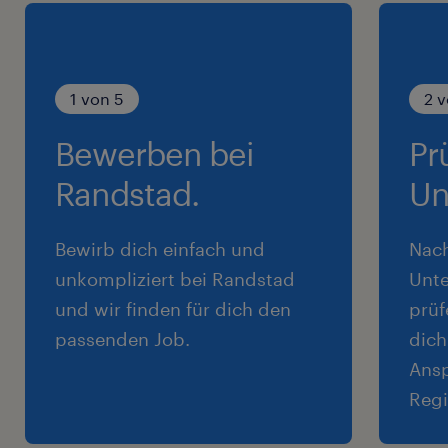
1 von 5
2 v
Bewerben bei
Pr
Randstad.
Un
Bewirb dich einfach und
Nac
unkompliziert bei Randstad
Unte
und wir finden für dich den
prüf
passenden Job.
dich
Ansp
Regi