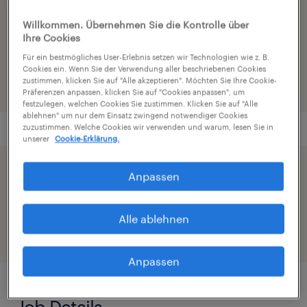
Willkommen. Übernehmen Sie die Kontrolle über
Referenznummer:
Ihre Cookies
TECHN72065
Für ein bestmögliches User-Erlebnis setzen wir Technologien wie z. B.
Cookies ein. Wenn Sie der Verwendung aller beschriebenen Cookies
zustimmen, klicken Sie auf "Alle akzeptieren". Möchten Sie Ihre Cookie-
Präferenzen anpassen, klicken Sie auf "Cookies anpassen", um
festzulegen, welchen Cookies Sie zustimmen. Klicken Sie auf "Alle
ablehnen" um nur dem Einsatz zwingend notwendiger Cookies
zuzustimmen. Welche Cookies wir verwenden und warum, lesen Sie in
unserer
Cookie-Erklärung.
Beschleunige die Bewerbung indem du dein
Anpassen
Profil teilst
Alle ablehnen
Anpassen
Job Details