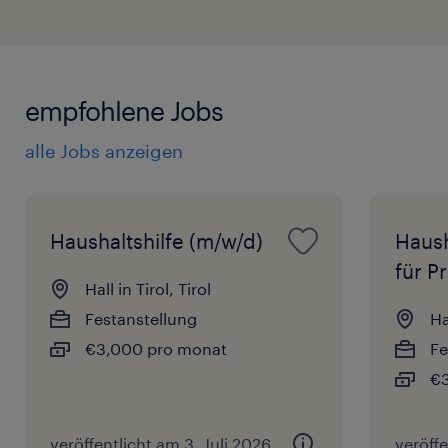
empfohlene Jobs
alle Jobs anzeigen
Haushaltshilfe (m/w/d)
Haush
für P
Hall in Tirol, Tirol
Festanstellung
Ha
€3,000 pro monat
Fe
€3
veröffentlicht am 3. Juli 2026
veröffe