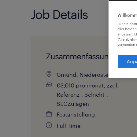
Job Details
Willkomm
Für ein bes
aller beschr
anpassen, k
"Alle ableh
verwenden u
Zusammenfassung
Anp
Gmünd, Niederosterreich
€3,010 pro monat, zzgl.
Referenz-, Schicht-,
SEGZulagen
Festanstellung
Full-Time