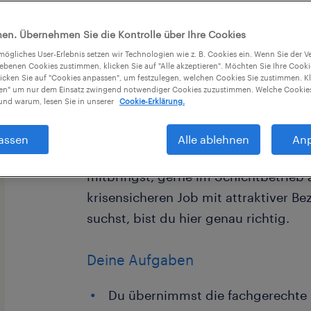
en. Übernehmen Sie die Kontrolle über Ihre Cookies
tmögliches User-Erlebnis setzen wir Technologien wie z. B. Cookies ein. Wenn Sie der
iebenen Cookies zustimmen, klicken Sie auf "Alle akzeptieren". Möchten Sie Ihre Cook
licken Sie auf "Cookies anpassen", um festzulegen, welchen Cookies Sie zustimmen. Kl
nen" um nur dem Einsatz zwingend notwendiger Cookies zuzustimmen. Welche Cookies
Du brennst für Elektronik, Fehlersu
nd warum, lesen Sie in unserer
Cookie-Erklärung.
Industrieanlagen? Für unsere Kunden
sofort eine zuverlässige Fachkraft für
assen
Alle ablehnen
An
Instandhaltung. Wenn du eine abges
mitbringst, gerne im Schichtbetrieb 
krisensicheren Job mit attraktiver B
suchst, bist du hier genau richtig.
Deine Aufgaben
Du übernimmst die fachgerechte 