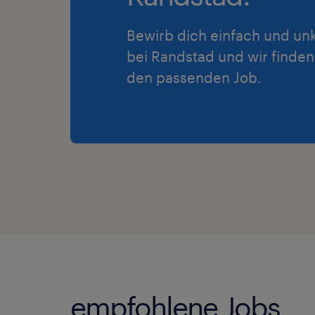
Bewirb dich einfach und unk
bei Randstad und wir finden
den passenden Job.
empfohlene Jobs