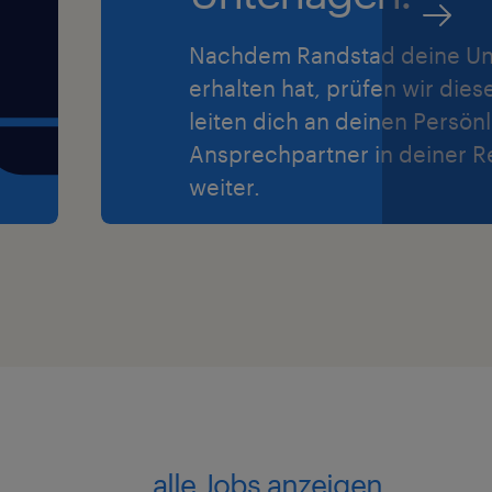
Nachdem Randstad deine Un
erhalten hat, prüfen wir dies
leiten dich an deinen Persön
Ansprechpartner in deiner R
weiter.
alle Jobs anzeigen