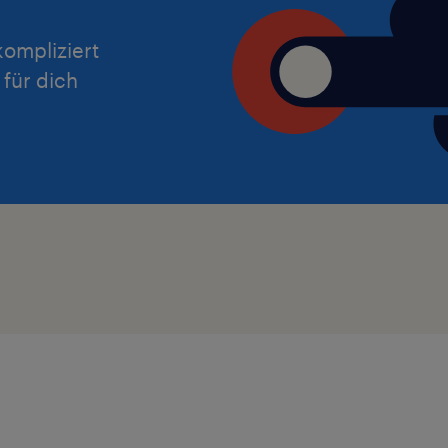
ompliziert
 für dich