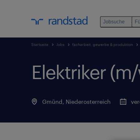
Jobsuche
Fü
Startseite
Jobs
facharbeit, gewerbe & produktion
Elektriker (m
Gmünd
,
Niederosterreich
ver