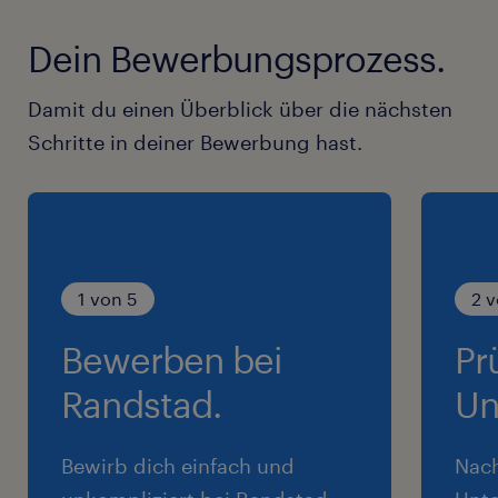
Dein Bewerbungsprozess.
Damit du einen Überblick über die nächsten
Schritte in deiner Bewerbung hast.
1 von 5
2 v
Bewerben bei
Pr
Randstad.
Un
Bewirb dich einfach und
Nac