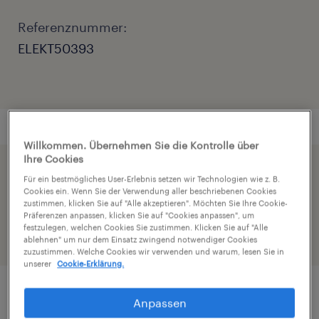
Referenznummer:
ELEKT50393
Willkommen. Übernehmen Sie die Kontrolle über
Ihre Cookies
Beschleunige die Bewerbung indem du dein
Für ein bestmögliches User-Erlebnis setzen wir Technologien wie z. B.
Cookies ein. Wenn Sie der Verwendung aller beschriebenen Cookies
Profil teilst
zustimmen, klicken Sie auf "Alle akzeptieren". Möchten Sie Ihre Cookie-
Präferenzen anpassen, klicken Sie auf "Cookies anpassen", um
festzulegen, welchen Cookies Sie zustimmen. Klicken Sie auf "Alle
ablehnen" um nur dem Einsatz zwingend notwendiger Cookies
zuzustimmen. Welche Cookies wir verwenden und warum, lesen Sie in
unserer
Cookie-Erklärung.
Anpassen
Job Details