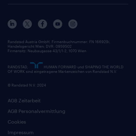
Unsere Fachbereiche
Datenschutz erklärt
Unser Management
Unsere Standorte
Nutzungsbestimmungen
Unsere Historie
Widerrufsformular
Randstad Austria GmbH, Firmenbuchnummer: FN 166929i,
Handelsgericht Wien; DVR: 0959502
Firmensitz: Neubaugasse 43/1/1-2, 1070 Wien
RANDSTAD,
HUMAN FORWARD und SHAPING THE WORLD
OF WORK sind eingetragene Markenzeichen von Randstad N.V.
© Randstad N.V. 2024
AGB Zeitarbeit
AGB Personalvermittlung
Cookies
Impressum