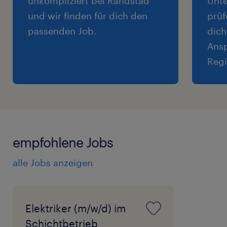
unkompliziert bei Randstad
Unte
und wir finden für dich den
prüf
passenden Job.
dich
Ansp
Regi
empfohlene Jobs
alle Jobs anzeigen
Elektriker (m/w/d) im
Schichtbetrieb