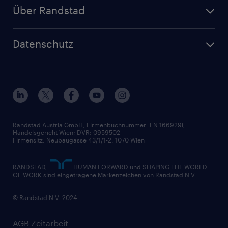
Zeitarbeit
Randstad Operational
Lager & Logistik
Über Randstad
Personalvermittlung
Randstad Professional
Produktion
Wer wir sind
Inhouse Services
HR-Portal
Datenschutz
Unsere Werte
HR-Lösungen
Unsere Fachbereiche
Datenschutz erklärt
Unser Management
Unsere Standorte
Nutzungsbestimmungen
Unsere Historie
Widerrufsformular
Randstad Austria GmbH, Firmenbuchnummer: FN 166929i,
Handelsgericht Wien; DVR: 0959502
Firmensitz: Neubaugasse 43/1/1-2, 1070 Wien
RANDSTAD,
HUMAN FORWARD und SHAPING THE WORLD
OF WORK sind eingetragene Markenzeichen von Randstad N.V.
© Randstad N.V. 2024
AGB Zeitarbeit