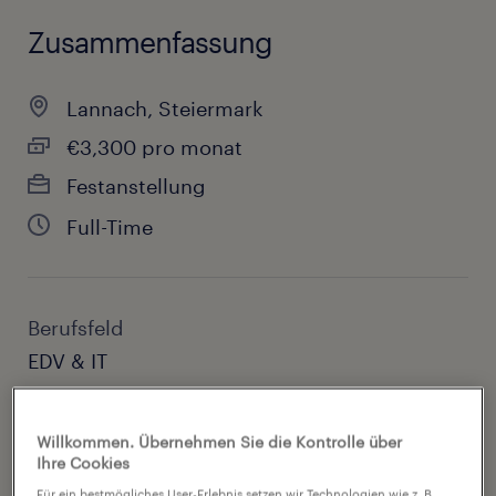
Zusammenfassung
Lannach, Steiermark
€3,300 pro monat
Festanstellung
Full-Time
Berufsfeld
EDV & IT
Referenznummer:
Willkommen. Übernehmen Sie die Kontrolle über
ITSYS31777
Ihre Cookies
Für ein bestmögliches User-Erlebnis setzen wir Technologien wie z. B.