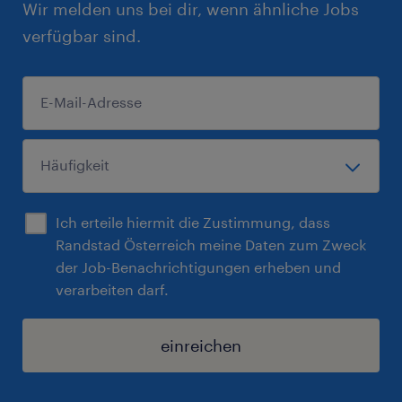
Wir melden uns bei dir, wenn ähnliche Jobs
Kunden.
verfügbar sind.
Du fühlst dich angesprochen? Dann freuen
wir uns auf deine vollständigen
Bewerbungsunterlagen - inklusive Lebenslauf
und relevanter Zeugnisse. Bewirb dich jetzt
und starte mit uns durch!
Ich erteile hiermit die Zustimmung, dass
Randstad Österreich meine Daten zum Zweck
der Job-Benachrichtigungen erheben und
verarbeiten darf.
einreichen