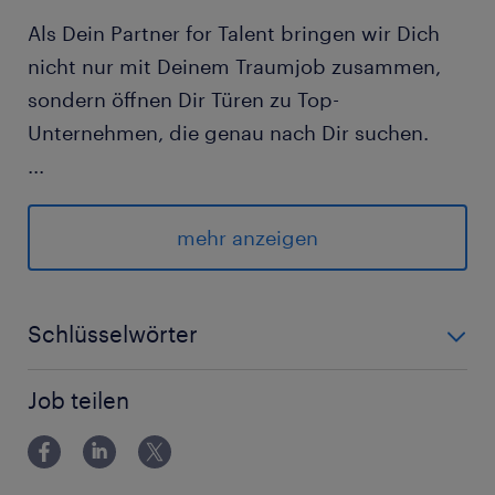
Als Dein Partner for Talent bringen wir Dich
nicht nur mit Deinem Traumjob zusammen,
sondern öffnen Dir Türen zu Top-
Unternehmen, die genau nach Dir suchen.
...
IT-Administrator:in
mehr anzeigen
Für ein etabliertes, familiengeführtes
Industrieunternehmen mit internationaler
Ausrichtung suchen wir aktuell eine
Schlüsselwörter
engagierte Persönlichkeit. Das Unternehmen
IT, EDV,Administration, Microsoft, Netzwerken,
ist seit mehreren Jahrzehnten erfolgreich
Job teilen
global tätig und beliefert Kunden weltweit.