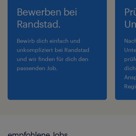
Mitarbeit an IT-Projekten (z. B.
Bewerben bei
Pr
Migrationen, Security-Verbesserungen,
Randstad.
Un
Automatisierung)
Dokumentation von Systemen, Prozessen
Bewirb dich einfach und
Nac
und Änderungen
unkompliziert bei Randstad
Unte
und wir finden für dich den
prüf
Dein Profil
passenden Job.
dich
Ansp
Abgeschlossene Ausbildung im IT-Bereich
Regi
oder vergleichbare Qualifikation
Mehrjährige praktische Erfahrung in der
System- und Netzwerkadministration
Fundierte Kenntnisse in:
- Active Directory / Entra ID
empfohlene Jobs