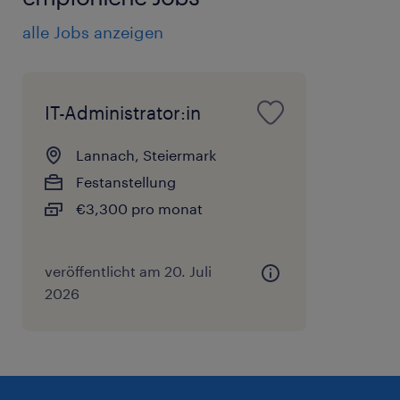
- Microsoft 365
alle Jobs anzeigen
- Netzwerken & Switching
- VMware vSphere
Gute Kenntnisse in IT-Sicherheit und Best
IT-Administrator:in
Practices
Lannach, Steiermark
Strukturierte, ergebnisorientierte
Festanstellung
Arbeitsweise und hohe
€3,300 pro monat
Umsetzungsstärke
Sehr gute Deutsch- und
veröffentlicht am 20. Juli
Englischkenntnisse in Wort und Schrift
2026
Führerschein Klasse B und eigenes KFZ
zum Erreichen des Dienstortes