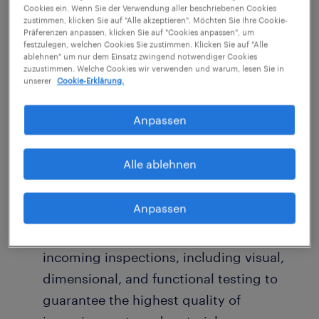
committed to excellence, we ensure the
Cookies ein. Wenn Sie der Verwendung aller beschriebenen Cookies
zustimmen, klicken Sie auf "Alle akzeptieren". Möchten Sie Ihre Cookie-
highest standards for our products and
Präferenzen anpassen, klicken Sie auf "Cookies anpassen", um
festzulegen, welchen Cookies Sie zustimmen. Klicken Sie auf "Alle
processes. To strengthen our quality team,
ablehnen" um nur dem Einsatz zwingend notwendiger Cookies
we are seeking a dedicated, detail-oriented
zuzustimmen. Welche Cookies wir verwenden und warum, lesen Sie in
unserer
Cookie-Erklärung.
Junior Quality Control Specialist (m/f/d). In
this role, you will be the gatekeeper of our
Anpassen
quality standards, working closely with
international suppliers and internal teams.
Alle ablehnen
Your Responsibilities
Anpassen
Incoming Inspection: Execute thorough
incoming inspections, including visual,
dimensional, and functional testing to
guarantee the highest quality of