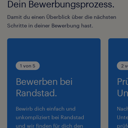
Dein Bewerbungsprozess.
Damit du einen Überblick über die nächsten
Schritte in deiner Bewerbung hast.
1 von 5
2 v
Bewerben bei
Pr
Randstad.
Un
Bewirb dich einfach und
Nac
unkompliziert bei Randstad
Unte
und wir finden für dich den
prüf