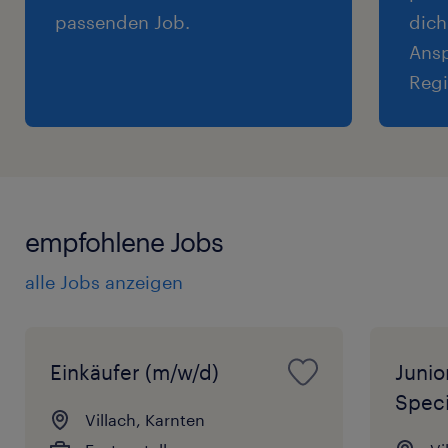
passenden Job.
dich
Ansp
Regi
empfohlene Jobs
alle Jobs anzeigen
Einkäufer (m/w/d)
Junio
Speci
Villach, Karnten