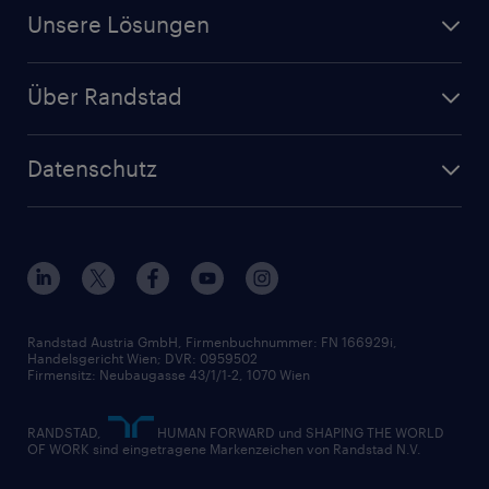
Für Unternehmen
Finanz- & Rechnungswesen
Jobs in Oberösterreich
Unsere Lösungen
Jetzt Personal anfragen
Handel
Zeitarbeit
Randstad Operational
Lager & Logistik
Über Randstad
Personalvermittlung
Randstad Professional
Produktion
Wer wir sind
Inhouse Services
HR-Portal
Datenschutz
Unsere Werte
HR-Lösungen
Unsere Fachbereiche
Datenschutz erklärt
Unser Management
Unsere Standorte
Nutzungsbestimmungen
Unsere Historie
Widerrufsformular
Randstad Austria GmbH, Firmenbuchnummer: FN 166929i,
Handelsgericht Wien; DVR: 0959502
Firmensitz: Neubaugasse 43/1/1-2, 1070 Wien
RANDSTAD,
HUMAN FORWARD und SHAPING THE WORLD
OF WORK sind eingetragene Markenzeichen von Randstad N.V.