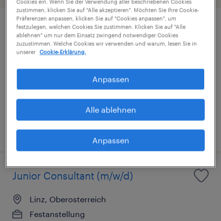
Cookies ein. Wenn Sie der Verwendung aller beschriebenen Cookies
zustimmen, klicken Sie auf "Alle akzeptieren". Möchten Sie Ihre Cookie-
Präferenzen anpassen, klicken Sie auf "Cookies anpassen", um
festzulegen, welchen Cookies Sie zustimmen. Klicken Sie auf "Alle
Senior Consultant (White Collar)
ablehnen" um nur dem Einsatz zwingend notwendiger Cookies
(m/w/d)
zuzustimmen. Welche Cookies wir verwenden und warum, lesen Sie in
unserer
Cookie-Erklärung.
Linz, Oberosterreich
Anpassen
Festanstellung
€3,400 pro monat, Überzahlung möglich
Alle ablehnen
veröffentlicht am 7. Juli 2026
Anpassen
Junior Consultant (m/w/d)
Linz, Oberosterreich
Festanstellung