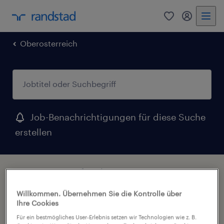
0
Mein Rand
Oberosterreich
Job-Benachrichtigungen für diese Suche
erstellen
2 Sonstige Berufe Jobs in Linz,
Oberosterreich für Sie gefunden
Willkommen. Übernehmen Sie die Kontrolle über
Ihre Cookies
Filter
2
Für ein bestmögliches User-Erlebnis setzen wir Technologien wie z. B.