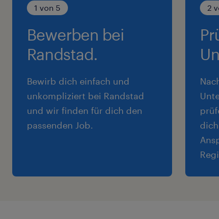
1 von 5
2 v
Bewerben bei
Pr
Randstad.
Un
Bewirb dich einfach und
Nac
unkompliziert bei Randstad
Unte
und wir finden für dich den
prüf
passenden Job.
dich
Ansp
Regi