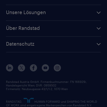
Facharbeit
Unsere Filialen
Jobs in Niederösterreich
Für Unternehmen
Finanz- & Rechnungswesen
Jobs in Oberösterreich
Unsere Lösungen
Jetzt Personal anfragen
Handel
Zeitarbeit
Randstad Operational
Lager & Logistik
Über Randstad
Personalvermittlung
Randstad Professional
Produktion
Wer wir sind
Inhouse Services
HR-Portal
Datenschutz
Unsere Werte
HR-Lösungen
Unsere Fachbereiche
Datenschutz erklärt
Unser Management
Unsere Standorte
Nutzungsbestimmungen
Unsere Historie
Widerrufsformular
Randstad Austria GmbH, Firmenbuchnummer: FN 166929i,
Handelsgericht Wien; DVR: 0959502
Firmensitz: Neubaugasse 43/1/1-2, 1070 Wien
RANDSTAD,
HUMAN FORWARD und SHAPING THE WORLD
OF WORK sind eingetragene Markenzeichen von Randstad N.V.