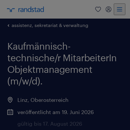
0
Mein Rand
assistenz, sekretariat & verwaltung
Kaufmännisch-
technische/r MitarbeiterIn
Objektmanagement
(m/w/d).
Linz
,
Oberosterreich
veröffentlicht am 19. Juni 2026
gültig bis 17. August 2026