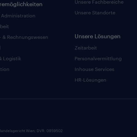
Unsere Fachbereiche
eremöglichkeiten
Unsere Standorte
 Administration
beit
Unsere Lösungen
z- & Rechnungswesen
l
Zeitarbeit
& Logistik
Personalvermittlung
tion
Inhouse Services
HR-Lösungen
andelsgericht Wien; DVR: 0959502