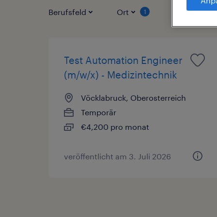
Anp
Berufsfeld
Ort
Vertragsart
1
Test Automation Engineer
(m/w/x) - Medizintechnik
Vöcklabruck, Oberosterreich
Temporär
€4,200 pro monat
veröffentlicht am 3. Juli 2026