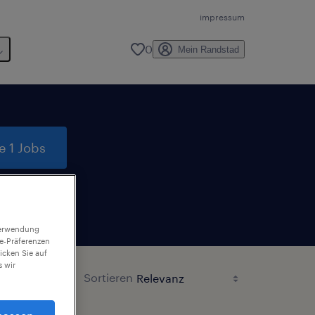
impressum
0
Mein Randstad
e 1 Jobs
 Verwendung
ie-Präferenzen
icken Sie auf
 wir
Sortieren