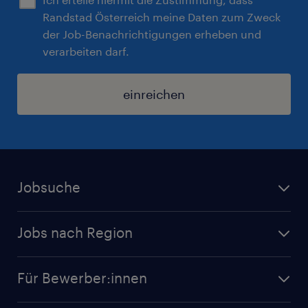
Randstad Österreich meine Daten zum Zweck
der Job-Benachrichtigungen erheben und
verarbeiten darf.
einreichen
Jobsuche
Alle Jobs
Jobs nach Region
Initiativbewerbung
Jobs in Tirol
Karriere bei Randstad
Für Bewerber:innen
Jobs in Salzburg