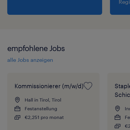
Regi
empfohlene Jobs
alle Jobs anzeigen
Kommissionierer (m/w/d)
Stapl
Schic
Hall in Tirol, Tirol
Festanstellung
In
€2,251 pro monat
Fe
€2