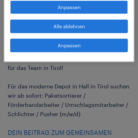
Fundament hinter einem der führenden
Anpassen
Paketdienstleister Österreichs. Als
Marktführer im B2B-Segment bietet das
Alle ablehnen
Unternehmen seit über drei Jahrzehnten
erstklassige Paketlogistik-Lösungen. Da das
Anpassen
erfolgreiche Logistiknetzwerk weiter wächst,
suchen wir ab sofort tatkräftige Verstärkung
für das Team in Tirol!
Für das moderne Depot in Hall in Tirol suchen
wir ab sofort: Paketsortierer /
Förderbandarbeiter / Umschlagsmitarbeiter /
Schlichter / Pusher (m/w/d)
DEIN BEITRAG ZUM GEMEINSAMEN