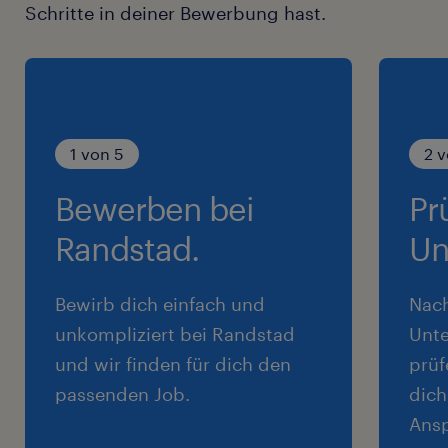
Schritte in deiner Bewerbung hast.
1 von 5
2 v
Bewerben bei
Pr
Randstad.
Un
Bewirb dich einfach und
Nac
unkompliziert bei Randstad
Unte
und wir finden für dich den
prüf
passenden Job.
dich
Ansp