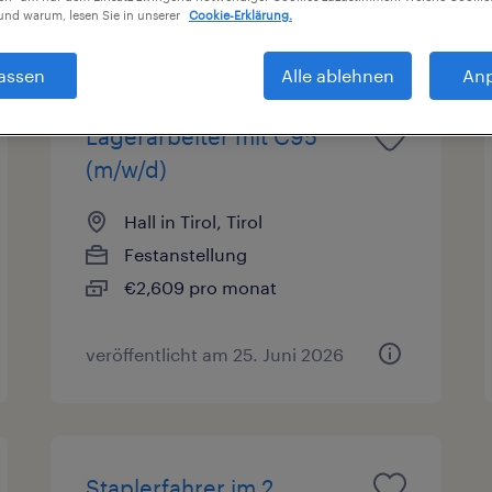
nd warum, lesen Sie in unserer
Cookie-Erklärung.
sarten
Gehalt
assen
Alle ablehnen
An
Lagerarbeiter mit C95
(m/w/d)
Hall in Tirol, Tirol
Festanstellung
€2,609 pro monat
veröffentlicht am 25. Juni 2026
Staplerfahrer im 2