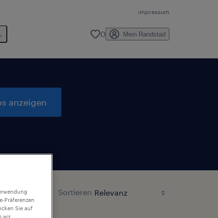
impressum
0
Mein Randstad
bs anzeigen
en
Sortieren
 Verwendung
ie-Präferenzen
icken Sie auf
 wir