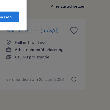
Alles zurücksetzen
passen
Paketsortierer (m/w/d)
Hall in Tirol, Tirol
Arbeitnehmerüberlassung
€13.90 pro stunde
veröffentlicht am 25. Juni 2026