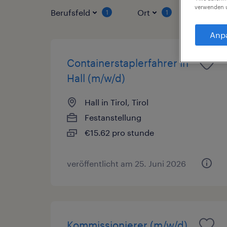
verwenden u
Berufsfeld
Ort
Vertrag
1
1
Anp
Containerstaplerfahrer in
Hall (m/w/d)
Hall in Tirol, Tirol
Festanstellung
€15.62 pro stunde
veröffentlicht am 25. Juni 2026
Kommissionierer (m/w/d)