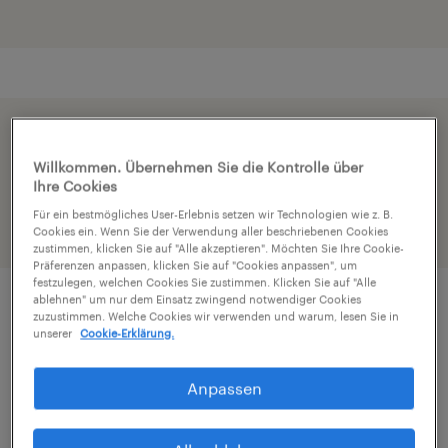
Beschleunige die Bewerbung indem du dein
Willkommen. Übernehmen Sie die Kontrolle über
Profil teilst
Ihre Cookies
Für ein bestmögliches User-Erlebnis setzen wir Technologien wie z. B.
Cookies ein. Wenn Sie der Verwendung aller beschriebenen Cookies
zustimmen, klicken Sie auf "Alle akzeptieren". Möchten Sie Ihre Cookie-
Präferenzen anpassen, klicken Sie auf "Cookies anpassen", um
festzulegen, welchen Cookies Sie zustimmen. Klicken Sie auf "Alle
ablehnen" um nur dem Einsatz zwingend notwendiger Cookies
zuzustimmen. Welche Cookies wir verwenden und warum, lesen Sie in
Job Details
unserer
Cookie-Erklärung.
Anpassen
Produktionsmitarbeiter ab sofort gesucht
m/w/d VZ