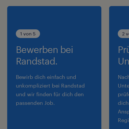
1 von 5
2 v
Bewerben bei
Pr
Randstad.
Un
Bewirb dich einfach und
Nac
unkompliziert bei Randstad
Unte
und wir finden für dich den
prüf
passenden Job.
dich
Ansp
Regi