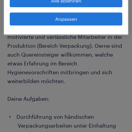
Alle ablehnen
Ort: Scheibbs 3270
Anpassen
Für unseren Kunden in Scheibbs suchen wir
motivierte und verlässliche Mitarbeiter in der
Produktion (Bereich Verpackung). Gerne sind
auch Quereinsteiger willkommen, welche
etwas Erfahrung im Bereich
Hygienevorschriften mitbringen und sich
weiterbilden möchten.
Deine Aufgaben:
Durchführung von händischen
Verpackungsarbeiten unter Einhaltung