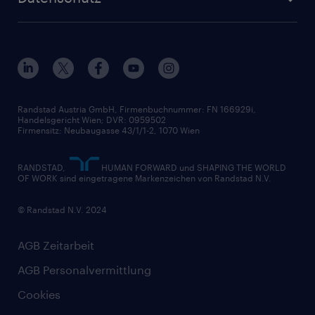
Unsere Werte
HR-Lösungen
Unsere Fachbereiche
Datenschutz erklärt
Unser Management
Unsere Standorte
Nutzungsbestimmungen
Unsere Historie
Widerrufsformular
Randstad Austria GmbH, Firmenbuchnummer: FN 166929i,
Handelsgericht Wien; DVR: 0959502
Firmensitz: Neubaugasse 43/1/1-2, 1070 Wien
RANDSTAD,
HUMAN FORWARD und SHAPING THE WORLD
OF WORK sind eingetragene Markenzeichen von Randstad N.V.
© Randstad N.V. 2024
AGB Zeitarbeit
AGB Personalvermittlung
Cookies