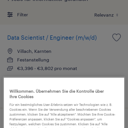
Filter
Data Scientist / Engineer (m/w/d)
Villach, Karnten
Festanstellung
€3,396 - €3,802 pro monat
Willkommen. Übernehmen Sie die Kontrolle über
veröffentlicht am 14. Juli 2026
Ihre Cookies
Für ein bestmögliches User-Erlebnis setzen wir Technologien wie z. B.
Cookies ein. Wenn Sie der Verwendung aller beschriebenen Cookies
zustimmen, klicken Sie auf "Alle akzeptieren". Möchten Sie Ihre Cookie-
Präferenzen anpassen, klicken Sie auf "Cookies anpassen", um
Data Scientist - Industry 4.0 &
festzulegen, welchen Cookies Sie zustimmen. Klicken Sie auf "Alle