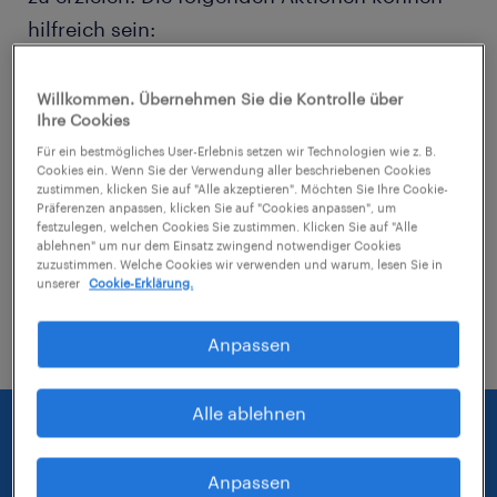
hilfreich sein:
Entferne einige der angewendeten Filter.
Willkommen. Übernehmen Sie die Kontrolle über
Ihre Cookies
Hast du an einem bestimmten Ort nach
Für ein bestmögliches User-Erlebnis setzen wir Technologien wie z. B.
Jobs gesucht? Erwäge, den Bereich um
Cookies ein. Wenn Sie der Verwendung aller beschriebenen Cookies
zustimmen, klicken Sie auf "Alle akzeptieren". Möchten Sie Ihre Cookie-
den Standort herum zu erweitern.
Präferenzen anpassen, klicken Sie auf "Cookies anpassen", um
festzulegen, welchen Cookies Sie zustimmen. Klicken Sie auf "Alle
ablehnen" um nur dem Einsatz zwingend notwendiger Cookies
Ändere die Berufsbezeichnung oder das
zuzustimmen. Welche Cookies wir verwenden und warum, lesen Sie in
Stichwort und prüfe, ob diese richtig
unserer
Cookie-Erklärung.
geschrieben wurden.
Anpassen
Alle ablehnen
Anpassen