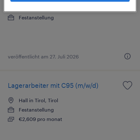
Hallein, Salzburg
Festanstellung
veröffentlicht am 27. Juli 2026
Lagerarbeiter mit C95 (m/w/d)
Hall in Tirol, Tirol
Festanstellung
€2,609 pro monat