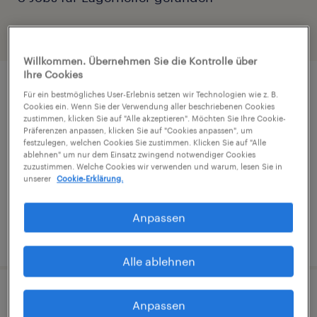
Filter
Willkommen. Übernehmen Sie die Kontrolle über
Ihre Cookies
Lagerhelfer (m/w/d)
Für ein bestmögliches User-Erlebnis setzen wir Technologien wie z. B.
Cookies ein. Wenn Sie der Verwendung aller beschriebenen Cookies
zustimmen, klicken Sie auf "Alle akzeptieren". Möchten Sie Ihre Cookie-
Villach, Karnten
Präferenzen anpassen, klicken Sie auf "Cookies anpassen", um
festzulegen, welchen Cookies Sie zustimmen. Klicken Sie auf "Alle
Festanstellung
ablehnen" um nur dem Einsatz zwingend notwendiger Cookies
zuzustimmen. Welche Cookies wir verwenden und warum, lesen Sie in
€2,608 pro monat, Überzahlung möglich
unserer
Cookie-Erklärung.
Anpassen
veröffentlicht am 13. Juli 2026
Alle ablehnen
Lagerhelfer (m/w/d)
Anpassen