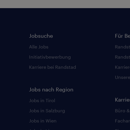
Jobsuche
Für B
Alle Jobs
Randst
Initiativbewerbung
Randst
Karriere bei Randstad
Karrie
Unsere 
Jobs nach Region
Karri
Jobs in Tirol
Jobs in Salzburg
Büro &
Jobs in Wien
Fachar