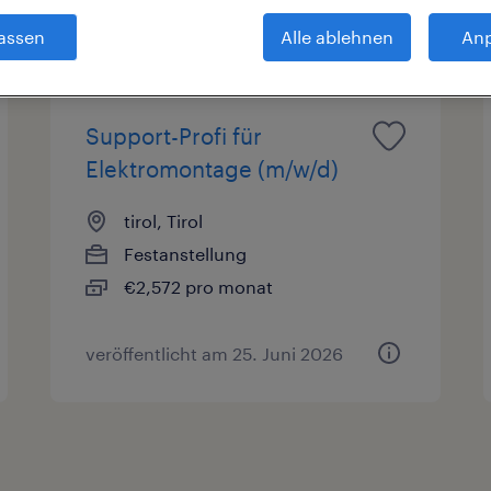
en
Gehalt
assen
Alle ablehnen
An
Support-Profi für
Elektromontage (m/w/d)
tirol, Tirol
Festanstellung
€2,572 pro monat
veröffentlicht am 25. Juni 2026