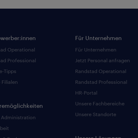
ewerber:innen
Für Unternehmen
ad Operational
Für Unternehmen
ad Professional
Jetzt Personal anfragen
re-Tipps
Randstad Operational
Filialen
Randstad Professional
HR-Portal
Unsere Fachbereiche
eremöglichkeiten
Unsere Standorte
 Administration
beit
Unsere Lösungen