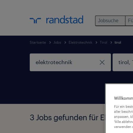
Jobsuche
Fü
Startseite
Jobs
Elektrotechnik
Tirol
tirol
Willkomm
Für ein bes
aller beschr
3 Jobs gefunden für Elektrotech
anpassen, k
"Alle ableh
verwenden u