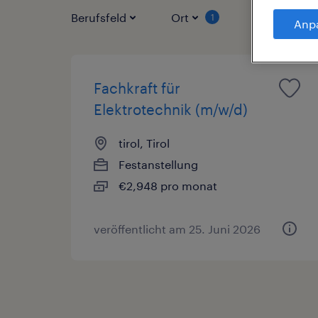
Berufsfeld
Ort
Vertragsart
1
Anp
Fachkraft für
Elektrotechnik (m/w/d)
tirol, Tirol
Festanstellung
€2,948 pro monat
veröffentlicht am 25. Juni 2026