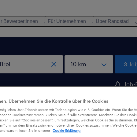
r Bewerber:innen
Für Unternehmen
Über Randstad
3 Jo
Job-
erstelle
en. Übernehmen Sie die Kontrolle über Ihre Cookies
tmögliches User-Erlebnis setzen wir Technologien wie z. B. Cookies ein. Wenn Sie der
iebenen Cookies zustimmen, klicken Sie auf "Alle akzeptieren". Möchten Sie Ihre Cook
nik in tirol, Tirol
licken Sie auf "Cookies anpassen", um festzulegen, welchen Cookies Sie zustimmen. Kl
nen" um nur dem Einsatz zwingend notwendiger Cookies zuzustimmen. Welche Cookies
nd warum, lesen Sie in unserer
Cookie-Erklärung.