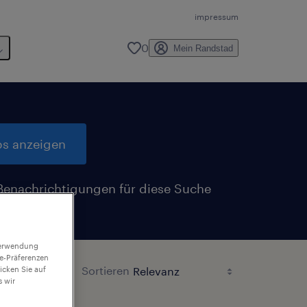
impressum
0
Mein Randstad
bs anzeigen
Benachrichtigungen für diese Suche
n
 Verwendung
ie-Präferenzen
Sortieren
icken Sie auf
 wir