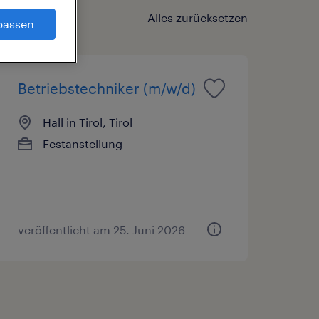
Alles zurücksetzen
passen
Betriebstechniker (m/w/d)
Hall in Tirol, Tirol
Festanstellung
veröffentlicht am 25. Juni 2026