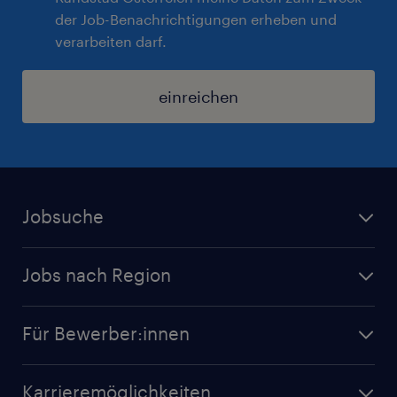
der Job-Benachrichtigungen erheben und
verarbeiten darf.
einreichen
Jobsuche
Alle Jobs
Jobs nach Region
Initiativbewerbung
Jobs in Tirol
Karriere bei Randstad
Für Bewerber:innen
Jobs in Salzburg
Randstad Operational
Jobs in Wien
Karrieremöglichkeiten