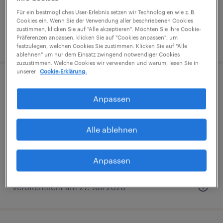
€3,000 pro monat, verhandlungsfähig
Für ein bestmögliches User-Erlebnis setzen wir Technologien wie z. B.
Cookies ein. Wenn Sie der Verwendung aller beschriebenen Cookies
zustimmen, klicken Sie auf "Alle akzeptieren". Möchten Sie Ihre Cookie-
Präferenzen anpassen, klicken Sie auf "Cookies anpassen", um
veröffentlicht am 31. Juli 2026
festzulegen, welchen Cookies Sie zustimmen. Klicken Sie auf "Alle
ablehnen" um nur dem Einsatz zwingend notwendiger Cookies
zuzustimmen. Welche Cookies wir verwenden und warum, lesen Sie in
unserer
Cookie-Erklärung.
CNC Dreher (m/w/d)
Anpassen
Hallein, Salzburg
Festanstellung
Alle ablehnen
Anpassen
veröffentlicht am 27. Juli 2026