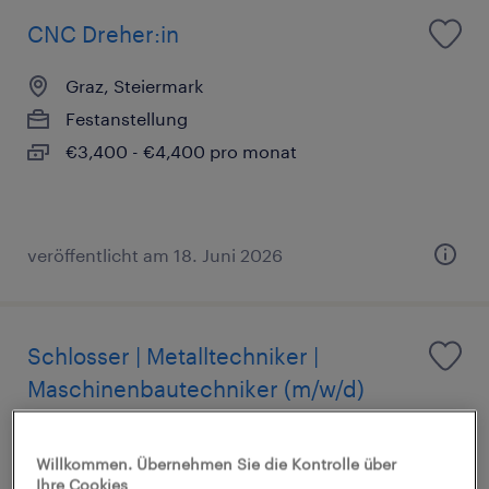
CNC Dreher:in
Graz, Steiermark
Festanstellung
€3,400 - €4,400 pro monat
veröffentlicht am 18. Juni 2026
Schlosser | Metalltechniker |
Maschinenbautechniker (m/w/d)
Jenbach, Tirol
Willkommen. Übernehmen Sie die Kontrolle über
Festanstellung
Ihre Cookies