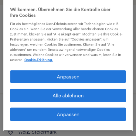
Willkommen. Übernehmen Sie die Kontrolle über
Ihre Cookies
Schichtleiter:in Stabfertigung (m/w/d)
Für ein bestmögliches User-Erlebnis setzen wir Technologien wie z. B.
Cookies ein. Wenn Sie der Verwendung aller beschriebenen Cookies
Weiz, Steiermark
zustimmen, klicken Sie auf "Alle akzeptieren". Möchten Sie Ihre Cookie-
Präferenzen anpassen, klicken Sie auf "Cookies anpassen", um
Festanstellung
festzulegen, welchen Cookies Sie zustimmen. Klicken Sie auf "Alle
ablehnen" um nur dem Einsatz zwingend notwendiger Cookies
€3,552 pro monat
zuzustimmen. Welche Cookies wir verwenden und warum, lesen Sie in
unserer
Cookie-Erklärung.
Anpassen
veröffentlicht am 6. August 2026
Alle ablehnen
Schichtleiter:in für die Elektroindustrie
Anpassen
in Weiz mit Top-Gehalt (m/w/d)
Weiz, Steiermark