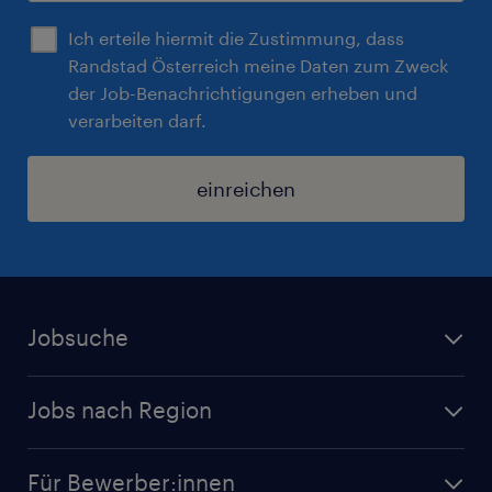
Ich erteile hiermit die Zustimmung, dass
Randstad Österreich meine Daten zum Zweck
der Job-Benachrichtigungen erheben und
verarbeiten darf.
einreichen
Jobsuche
Alle Jobs
Jobs nach Region
Initiativbewerbung
Jobs in Tirol
Karriere bei Randstad
Für Bewerber:innen