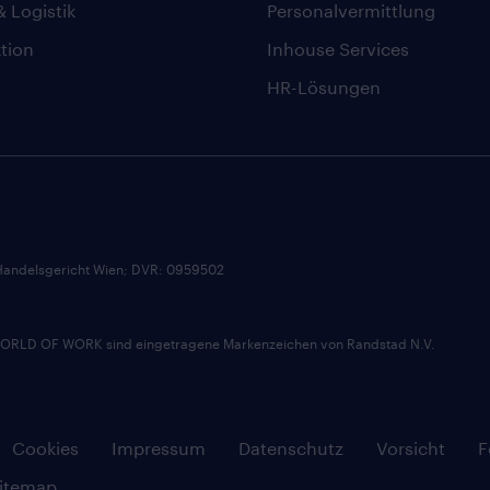
& Logistik
Personalvermittlung
tion
Inhouse Services
HR-Lösungen
andelsgericht Wien; DVR: 0959502
D OF WORK sind eingetragene Markenzeichen von Randstad N.V.
Cookies
Impressum
Datenschutz
Vorsicht
F
itemap