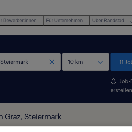
r Bewerber:innen
Für Unternehmen
Über Randstad
11 J
Job-
erstelle
n Graz, Steiermark