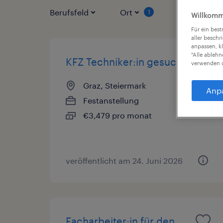
Berufsfeld
Ort
Vertragsart
1
Willkomm
Für ein bes
aller beschr
anpassen, k
"Alle ableh
KFZ Techniker:in gesucht!
verwenden u
Graz, Steiermark
Anp
Festanstellung
€3,479 pro monat
veröffentlicht am 24. Juni 2026
Facharbeiter:in für den