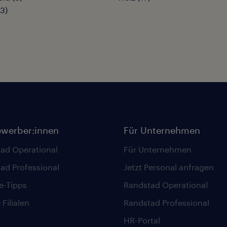
3
)
ewerber:innen
Für Unternehmen
ad Operational
Für Unternehmen
ad Professional
Jetzt Personal anfragen
re-Tipps
Randstad Operational
Filialen
Randstad Professional
HR-Portal