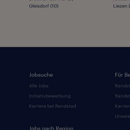
Gleisdorf
(
10
)
Liezen
(
Jobsuche
Für B
Alle Jobs
Randst
Initiativbewerbung
Randst
Karriere bei Randstad
Karrie
Unsere 
Jobs nach Region