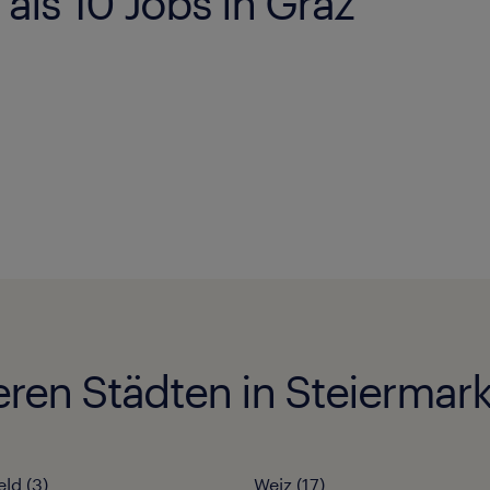
als 10 Jobs in Graz
eren Städten in Steiermar
eld
(
3
)
Weiz
(
17
)