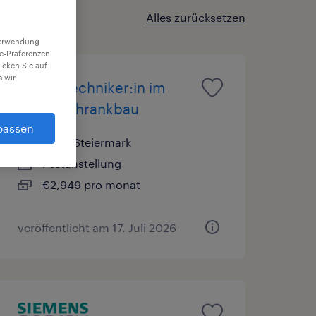
Alles zurücksetzen
 Verwendung
ie-Präferenzen
icken Sie auf
 wir
Elektrotechniker:in im
Schaltschrankbau
passen
Graz, Steiermark
Festanstellung
€2,949 pro monat
veröffentlicht am 17. Juli 2026